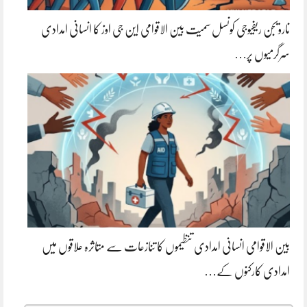
نارویجن ریفیوجی کونسل سمیت بین الاقوامی این جی اوز کا انسانی امدادی
سرگرمیوں پر…
بین الاقوامی انسانی امدادی تنظیموں کا تنازعات سے متاثرہ علاقوں میں
امدادی کارکنوں کے…