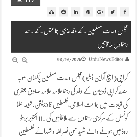
117
مجلس وحدت مسلمین کے وفد مذہبی جماعتوں کے سے
رہنماوں ملاقاتیں
06/10/2025
Urdu News Editor
کراچی(ایچ آراین ڈبلیو)مجلس وحدت مسلمین پاکستان صوبہ
سندھ کراچی ڈویژن کے وفد کی رہنما علامہ علامہ صادق جعفری
کی قیادت میں جماعت اسلامی،فلسطیں فاونڈیشن ،شیعہ علما
کونسل کے مرکزی رہنماوں سے ملاقاتیں کی۔11 اکتوبر بریٹو
روڈ میں ہونے والے شہید حسن نصر اللہ و شہدائے فلسطین