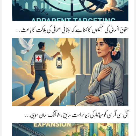
حقوقِ انسانی کی تنظیموں کا کہنا ہے کہ لبنانی صحافی کی ہلاکت کا باعث…
آئی سی آر سی کو میانمار کی زیرِ حراست سابق رہنما آنگ سان سوچی…