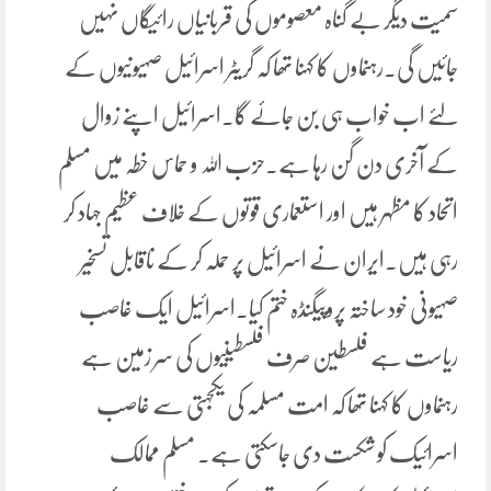
سمیت دیگر بے گناہ معصوموں کی قربانیاں رائیگاں نہیں
جائیں گی۔رہنماوں کا کہنا تھا کہ گریٹر اسرائیل صہیونیوں کے
لئے اب خواب ہی بن جائے گا۔اسرائیل اپنے زوال
کے آخری دن گن رہا ہے۔حزب اللہ و حماس خطہ میں مسلم
اتحاد کا مظہر ہیں اور استعماری قوتوں کے خلاف عظیم جہاد کر
رہی ہیں۔ایران نے اسرائیل پر حملہ کر کے ناقابل تسخیر
صہیونی خود ساختہ پروپیگنڈہ ختم کیا۔اسرائیل ایک غاصب
ریاست ہے فلسطین صرف فلسطینیوں کی سر زمین ہے
رہنماوں کا کہنا تھا کہ امت مسلمہ کی یکجہتی سے غاصب
اسرائیک کو شکست دی جاسکتی ہے۔ مسلم ممالک