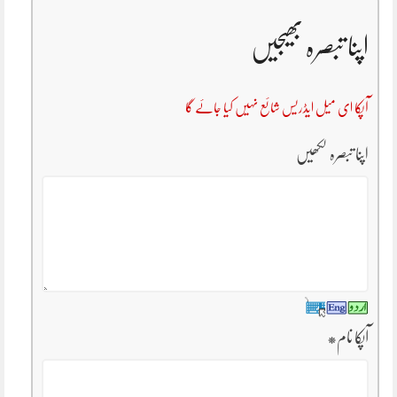
اپنا تبصرہ بھیجیں
آپکا ای میل ایڈریس شائع نہیں کیا جائے گا
اپنا تبصرہ لکھیں
آپکا نام
*