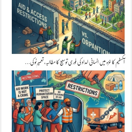
آکسفیم کا غزہ میں انسانی امداد کی فوری توسیع کا مطالبہ، تعمیرِ نو کی…