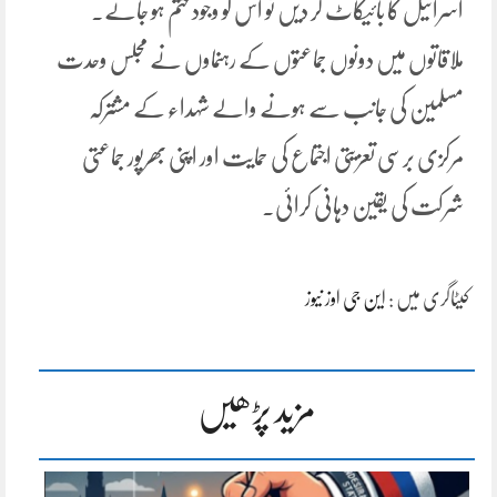
اسرائیل کا بائیکاٹ کر دیں تو اس کو وجود ختم ہو جائے۔
ملاقاتوں میں دونوں جماعتوں کے رہنماوں نے مجلس وحدت
مسلمین کی جانب سے ہونے والے شہداء کے مشترکہ
مرکزی برسی تعزیتی اجتماع کی حمایت اور اپنی بھرپور جماعتی
شرکت کی یقین دہانی کرائی۔
کیٹاگری میں :
این جی اوز نیوز
مزید پڑھیں