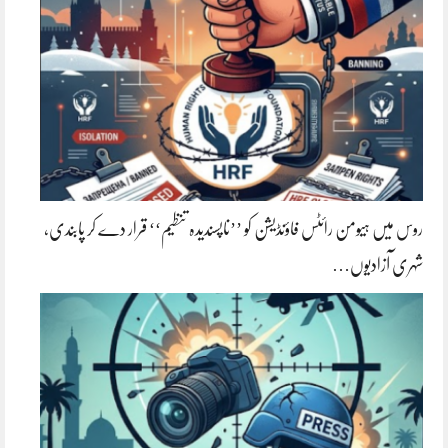
روس میں ہیومن رائٹس فاؤنڈیشن کو ’’ناپسندیدہ تنظیم‘‘ قرار دے کر پابندی،
شہری آزادیوں…