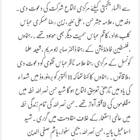
سے اظہار یکجہتی کیلئے مرکزی اجتماع شرکت کی دعوت دی۔
وفد میں ،علامہ مبشر حسن ، علی نئیر ، زین رضا عسکری عباس
کلب جواد ،کاظم عباس سمیت دیگر بھی موجود تھے۔رہنماوں
،فلسطین فاونڈیشن کے رہنما ڈاکٹر صابر ابو مریم ،شیعہ علما
کونسل کے مرکزی رہنما علامہ ناظر عباس تقوی کو دعوت دی
،ملاقاتوں. رہنماوں کا کہنا تھا کہ 11 اکتوبر کو بریٹوروڈ میں شہداء
کی یاد میں تاریخی تعزیتی اجتماع ہوگا شہید حسن نصر اللہ خطہ میں
مظلوموں کی طاقتور آواز تھے۔حسن نصر اللہ کی تمام زندگی خطہ
میں عالمی استعمار کے خلاف مقاومت میں گزری۔شہید
اسماعیل ہانیہ،حسن نصر اللہ، یحییٰ سنوار،ہاشم صفی الدین