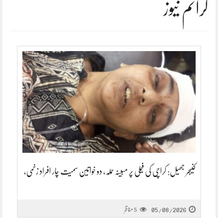
کرائم نیوز
کنیجر جھیل: کراچی کی فیملی پر مبینہ حملہ، دو خواتین سمیت چار افراد زخمی،
05/08/2026
مناظر
5