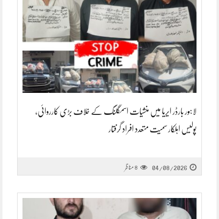
لاہور بارڈر ایریا میں منشیات اسمگلنگ کے خلاف بڑی کارروائی،
پولیس اہلکار سمیت متعدد افراد گرفتار
04/08/2026
مناظر
8