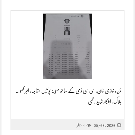
ڈیرہ غازی خان: سی سی ڈی کے ساتھ مبینہ پولیس مقابلہ، اکبر کھوسہ
ہلاک، اہلکار شدید زخمی
05/08/2026
مناظر
4