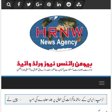
Skip
to
content
Toggle
navigation
 کی بحالی پر جلد معاہدے کی امید
چین نے H-6N بمبار کی پہلی پرواز کی تصاویر جاری کر دیں، جدید میزائل صلاحیتوں کا مظاہرہ