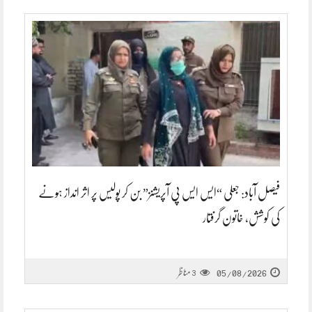
فیصل آباد: جعلی “ایس ایس پی آپریشنز” بن کر پولیس پر اثر انداز ہونے
کی کوشش، خاتون گرفتار
05/08/2026
مناظر
3