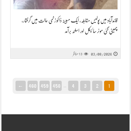
قائدآباد میں پولیس مقابلہ، ایک مبینہ ڈاکو زخمی حالت میں گرفتار،
چھینی گئی موٹر سائیکل اور اسلحہ برآمد
03/08/2026
مناظر
13
←
460
459
458
4
3
2
1
…