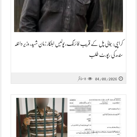
کراچی: جمالی پل کے قریب فائرنگ، پولیس اہلکار زمان شہید، وزیر داخلہ
سندھ کی رپورٹ طلب
04/08/2026
مناظر
8