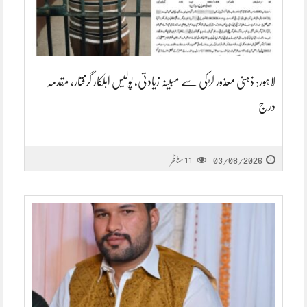
لاہور: ذہنی معذور لڑکی سے مبینہ زیادتی، پولیس اہلکار گرفتار، مقدمہ
درج
03/08/2026
مناظر
11