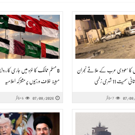
وں کا سعودی عرب کے علاقے نجران
8 مسلم ممالک کا غزہ میں جاری کارروائی
ی سمیت 11 شہری زخمی
مبینہ خلاف ورزیوں پر مشترکہ اعلامیہ
07/08
مناظر
07/08/2026
مناظر
6
7