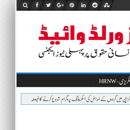
HR-انگریزی
 گردوں کے امراض کی اسکریننگ پروگرام شروع کرنے کا فیصلہ
سندھ ہائی کورٹ نے پی ا