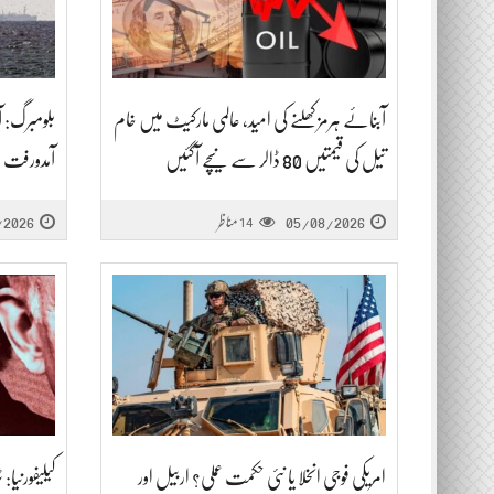
آبنائے ہرمز کھلنے کی امید، عالمی مارکیٹ میں خام
بلومبرگ: 
تیل کی قیمتیں 80 ڈالر سے نیچے آگئیں
آمدورفت م
05/08/2026
مناظر
/2026
14
امریکی فوجی انخلا یا نئی حکمت عملی؟ اربیل اور
کیلیفورن