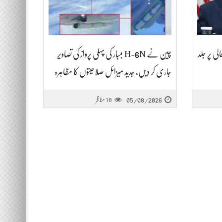
ی پر جلد
چین نے H-6N بمبار کی پہلی پرواز کی تصاویر
جاری کر دیں، جدید میزائل صلاحیتوں کا مظاہرہ
05/08/2026
مناظر
18