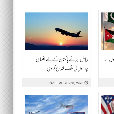
وں اور
ریاض ایئر نے پاکستان کے لیے افتتاحی
پروازوں کی بکنگ شروع کر دی
06/08/2026
مناظر
10