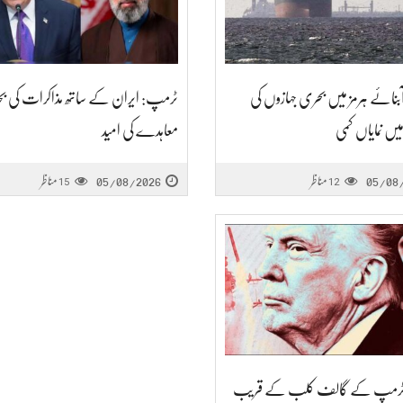
آبنائے ہرمز میں بحری جہازوں کی
ٹرمپ: ایران کے ساتھ مذاکرات کی بحال
یں نمایاں کمی
معاہدے کی امید
05/08
مناظر
05/08/2026
مناظر
15
12
یا: ٹرمپ کے گالف کلب کے قریب