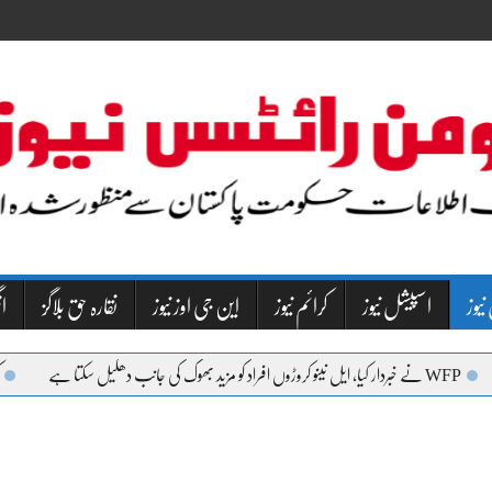
نیوز
اسپیشل نیوز
کرائم نیوز
این جی اوز نیوز
نقارہ حق بلاگز
NW
و مزید بھوک کی جانب دھکیل سکتا ہے
کراچی میں