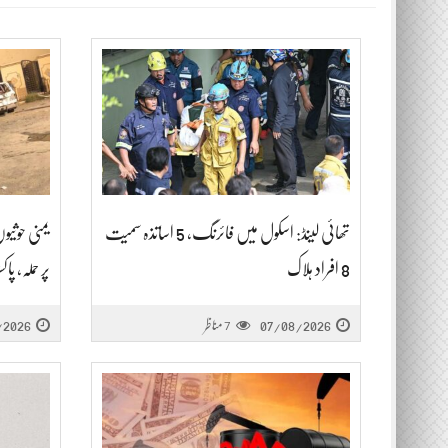
تھائی لینڈ: اسکول میں فائرنگ، 5 اساتذہ سمیت
یمنی حوثی
8 افراد ہلاک
پر حملہ، پاکستان
07/08/2026
مناظر
/2026
7