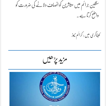
سنگین جرائم میں متاثرین کو انصاف دلانے کی ضرورت کو
واضح کرتا ہے۔
کیٹاگری میں :
کرائم نیوز
مزید پڑھیں