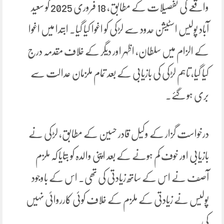
واقعے کی تفصیلات کے مطابق، 18 فروری 2025 کو سعید
آباد پولیس اسٹیشن حدود سے لڑکی کو اغوا کیا گیا۔ ابتدا میں اغوا
کے الزام میں سلطان، اظہر اور دیگر کے خلاف مقدمہ درج
کیا گیا، تاہم لڑکی کی بازیابی کے بعد تمام ملزمان عدالت سے
بری ہو گئے۔
درخواست گزار کے وکیل قادر حسین کے مطابق، لڑکی نے
بازیابی اور خوف کم ہونے کے بعد اپنی والدہ کو بتایا کہ ملزم
آصف نے اس کے ساتھ زیادتی کی تھی۔ اس کے باوجود
پولیس نے زیادتی کے ملزم کے خلاف کوئی کارروائی نہیں
کی۔