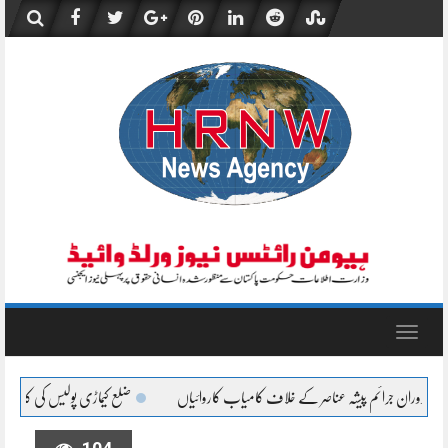
Skip
to
content
Toggle
navigation
ضلع کیماڑی پولیس کی کارروائی، نان کسٹم پیڈ چھالیہ سے لدی سوزو