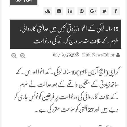
104
15 سالہ لڑکی کے اغوا و زیادتی کیس میں عدالتی کارروائی،
ملزم کے خلاف مقدمہ درج کرنے کی درخواست
09/10/2025
Urdu News Editor
کراچی(ایچ آراین ڈبلیو)15 سالہ لڑکی کے اغوا اور اس کے
ساتھ زیادتی کے سنگین واقعے کے بعد عدالت نے ملزم
کے خلاف کارروائی کی درخواست پر فریقین کو نوٹس جاری کر
دیے ہیں اور 27 اکتوبر کو سماعت مقرر کی ہے۔