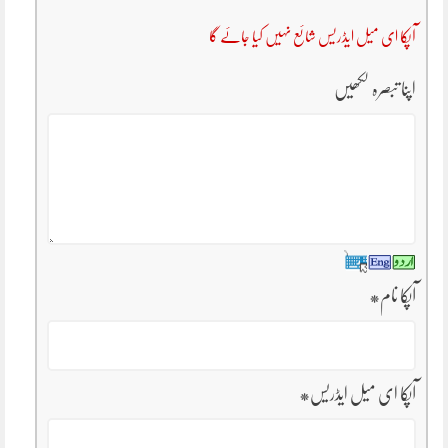
آپکا ای میل ایڈریس شائع نہیں کیا جائے گا
اپنا تبصرہ لکھیں
آپکا نام
*
آپکا ای میل ایڈریس
*