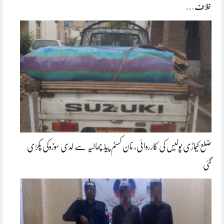
خلاف…
ضلع کیماڑی پولیس کی کارروائی، نان کسٹم پیڈ چھالیہ سے لدی سوزوکی پکڑی
گئی