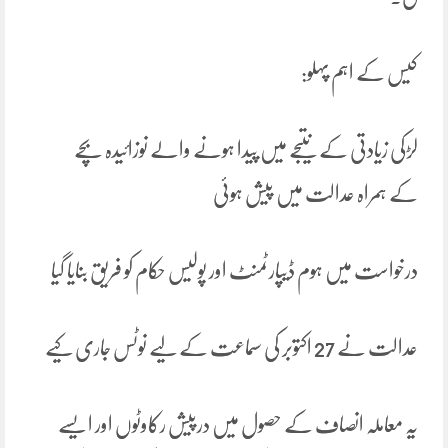
کیس کے اہم پہلو:
لڑکی زیادتی کے نتیجے میں پیدا ہونے والے نوزائیدہ بچے
کے ہمراہ عدالت میں پیش ہوئی
درخواست میں ہوم ڈیپارٹمنٹ اور پولیس حکام کو فریق بنایا گیا
عدالت نے 27 اکتوبر کی سماعت کے لیے نوٹس جاری کیے
یہ معاملہ انصاف کے حصول میں درپیش رکاوٹوں اور ایسے