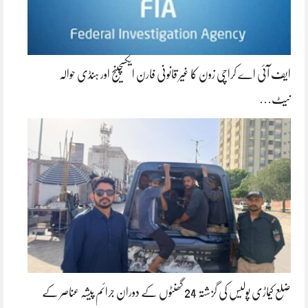
ایف آئی اے کراچی زون کا غیر قانونی فارن ایکسچینج اور ہنڈی حوالہ
نیٹ…
ضلع کیماڑی پولیس کی گزشتہ 24 گھنٹوں کے دوران جرائم پیشہ عناصر کے