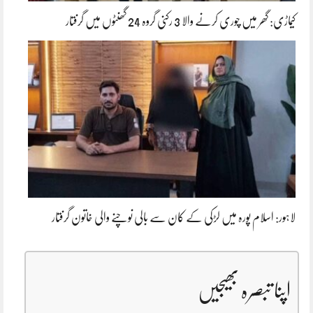
کیماڑی: گھر میں چوری کرنے والا 3 رکنی گروہ 24 گھنٹوں میں گرفتار
لاہور: اسلام پورہ میں لڑکی کے کان سے بالی نوچنے والی خاتون گرفتار
اپنا تبصرہ بھیجیں