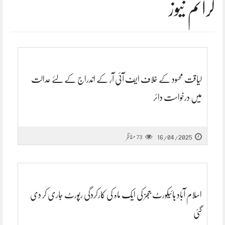
کرائم نیوز
لیاقت محسود کے خلاف ایف آئی آر کے اندراج کے لئے عدالت
میں درخواست دائر
16/04/2025
مناظر
73
اسلام آباد ہائیکورٹ ججز کی ایک ماہ کی کارکردگی رپورٹ جاری کر دی
گئی