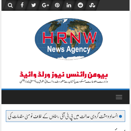
Skip
to
content
Toggle
navigation
سدادِ دہشت گردی عدالت میں پی ٹی آئی رہنماؤں کے خلاف نو مئی مقدمات کی سماعت، ضمانت من