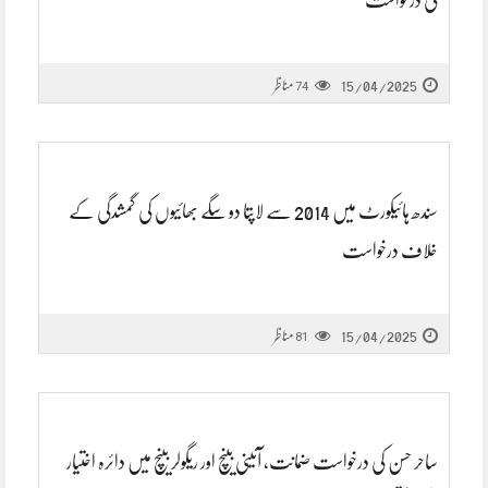
کی درخواست
15/04/2025
مناظر
74
سندھ ہائیکورٹ میں 2014 سے لاپتا دو سگے بھائیوں کی گمشدگی کے
خلاف درخواست
15/04/2025
مناظر
81
ساحر حسن کی درخواست ضمانت، آئینی بینچ اور ریگولر بینچ میں دائرہ اختیار