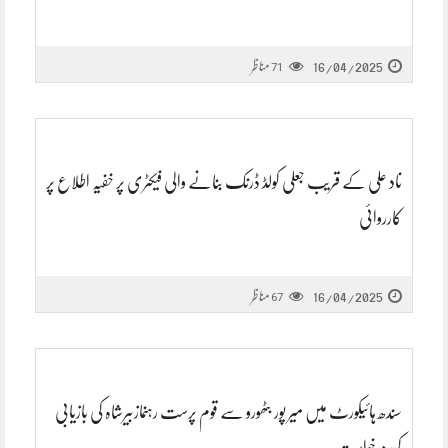
16/04/2025
مناظر
71
ناد علی کے قریب جعلی کولڈ ڈرنک بنانے والی فیکٹری پر خفیہ اطلاع پر
کارروائی
16/04/2025
مناظر
67
سندھ ہائیکورٹ میں میر پور بٹھورو سے قوم پرست رہنمازبیرشاہ کی بازیابی