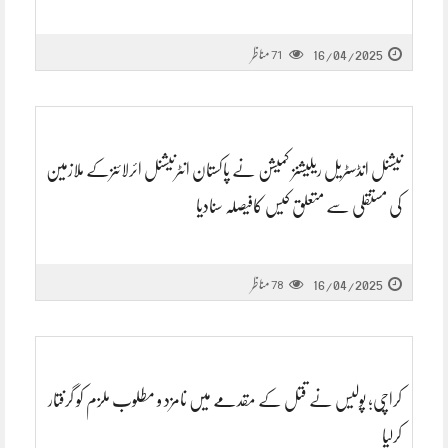
16/04/2025
مناظر
71
نیشنل انڈسٹریل ریلیشنز کمیشن نے پاکستان انٹرنیشنل ائرلائنزکے ملازمین
کی مستقلی سے متعلق کیس کافیصلہ سنادیا
16/04/2025
مناظر
78
کراچی؛ پولیس نے قتل کے مقدمے میں نامزد و مطلوب ملزم کو گرفتار
کرلیا