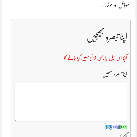
موبائل اور موٹر…
اپنا تبصرہ بھیجیں
آپکا ای میل ایڈریس شائع نہیں کیا جائے گا
اپنا تبصرہ لکھیں