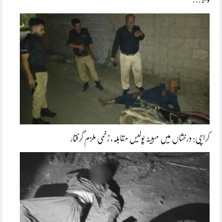
کراچی: درخشاں میں مبینہ پولیس مقابلہ، زخمی ملزم گرفتار