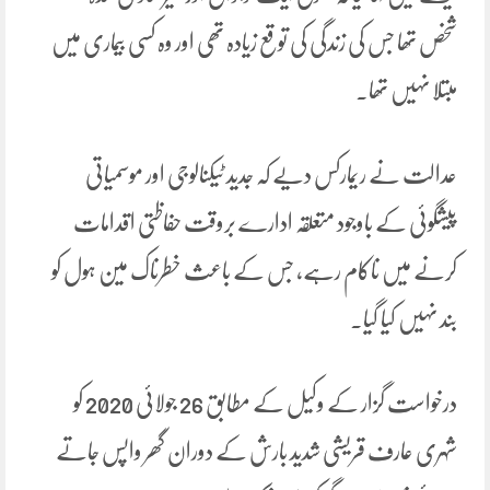
شخص تھا جس کی زندگی کی توقع زیادہ تھی اور وہ کسی بیماری میں
مبتلا نہیں تھا۔
عدالت نے ریمارکس دیے کہ جدید ٹیکنالوجی اور موسمیاتی
پیشگوئی کے باوجود متعلقہ ادارے بروقت حفاظتی اقدامات
کرنے میں ناکام رہے، جس کے باعث خطرناک مین ہول کو
بند نہیں کیا گیا۔
درخواست گزار کے وکیل کے مطابق 26 جولائی 2020 کو
شہری عارف قریشی شدید بارش کے دوران گھر واپس جاتے