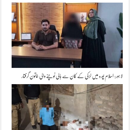
لاہور: اسلام پورہ میں لڑکی کے کان سے بالی نوچنے والی خاتون گرفتار