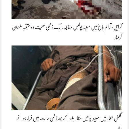
کراچی: آرام باغ میں مبینہ پولیس مقابلہ، ایک زخمی سمیت دو مشتبہ ملزمان
گرفتار
گلشنِ معمار میں مبینہ پولیس مقابلے کے بعد زخمی حالت میں فرار ہونے
والا…