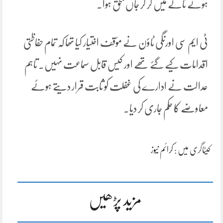
ہوئے نالے میں گر کر جاں بحق ہوا۔
ٹی ایم سی اورنگی ٹاؤن نے مؤقف اختیار کیا تھا کہ تمام حفاظتی
اقدامات کیے گئے تھے اور کیس قابل سماعت نہیں۔ تاہم
عدالت نے ادارے کی غفلت کو ثابت قرار دیتے ہوئے
معاوضے کا حکم جاری کر دیا۔
کیٹاگری میں :
کرائم نیوز
مزید پڑھیں