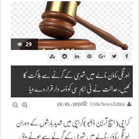
29
اورنگی ٹاؤن نالے میں شہری کے گرنے سے ہلاکت کا
کیس، عدالت نے ٹی ایم سی کو ذمہ دار قرار دے دیا
20/05/2026
Urdu News Editor
کراچی(ایچ آراین ڈبلیو)کراچی میں شدید بارشوں کے دوران
اورنگی ٹاؤن نالے میں شہری کے گرنے سے ہونے والی