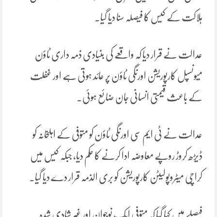
ہلاکت کے کیس کا فیصلہ سنا دیا گیا۔
عدالت نے قرار دیا کہ واقعے کی بنیادی ذمہ داری ٹاؤن
میونسپل کارپوریشن اورنگی ٹاؤن پر عائد ہوتی ہے اور غفلت
کے باعث قیمتی انسانی جان ضائع ہوئی۔
عدالت نے ٹی ایم سی اورنگی ٹاؤن کو متوفی کے اہلخانہ کو
ڈیڑھ کروڑ روپے معاوضہ ادا کرنے کا حکم دیا، جبکہ کیس میں
کراچی میٹروپولیٹن کارپوریشن کو بری الذمہ قرار دے دیا گیا۔
فیصلے میں کہا گیا کہ متوفی ایک نوجوان اور غیر شادی شدہ