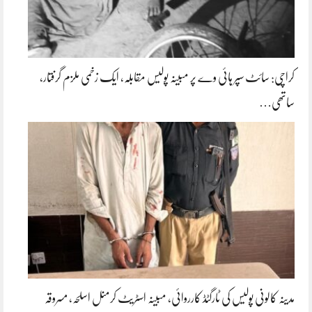
کراچی: سائٹ سپر ہائی وے پر مبینہ پولیس مقابلہ، ایک زخمی ملزم گرفتار،
ساتھی…
مدینہ کالونی پولیس کی ٹارگٹڈ کارروائی، مبینہ اسٹریٹ کرمنل اسلحہ، مسروقہ