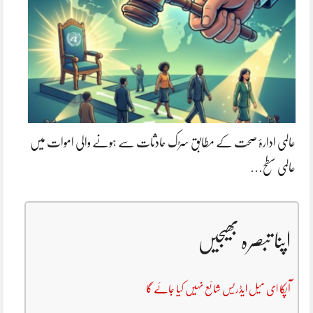
عالمی ادارۂ صحت کے مطابق سڑک حادثات سے ہونے والی اموات میں
عالمی سطح…
اپنا تبصرہ بھیجیں
آپکا ای میل ایڈریس شائع نہیں کیا جائے گا