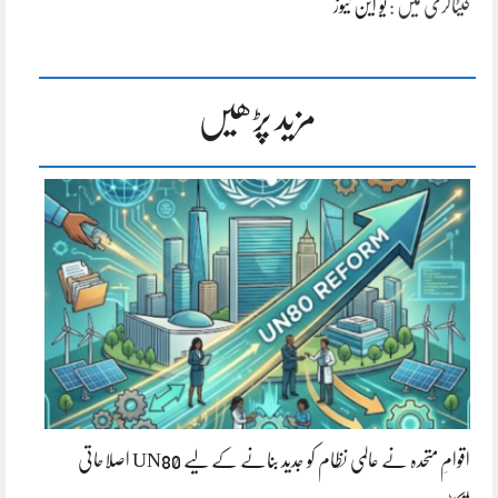
کیٹاگری میں :
یو این نیوز
مزید پڑھیں
اقوامِ متحدہ نے عالمی نظام کو جدید بنانے کے لیے UN80 اصلاحاتی