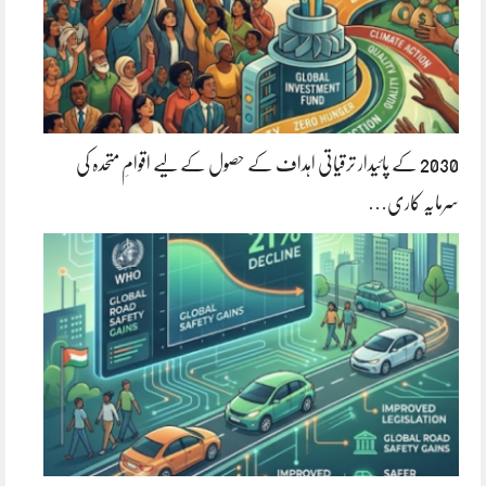
2030 کے پائیدار ترقیاتی اہداف کے حصول کے لیے اقوامِ متحدہ کی
سرمایہ کاری…