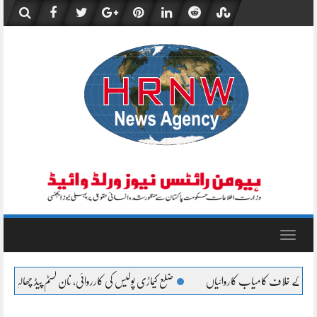
Skip
to
content
Toggle
navigation
ضلع کیماڑی پولیس کی کارروائی، نان کسٹم پیڈ چھالیہ سے لدی سوزوکی پکڑی گئی
تھانہ 