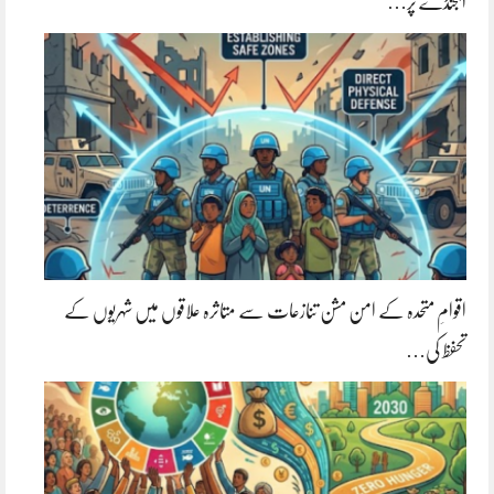
ایجنڈے پر…
اقوامِ متحدہ کے امن مشن تنازعات سے متاثرہ علاقوں میں شہریوں کے
تحفظ کی…