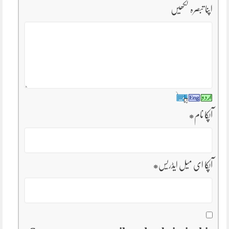
اپنا تبصرہ لکھیں
آپکا نام
*
آپکا ای میل ایڈریس
*