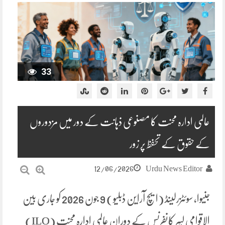
33
عالمی ادارہ محنت کا مصنوعی ذہانت کے دور میں مزدوروں
کے حقوق کے تحفظ پر زور
12/06/2026
Urdu News Editor
جنیوا، سوئٹزرلینڈ (ایچ آراین ڈبلیو) 9 جون 2026 کو جاری بین
الاقوامی لیبر کانفرنس کے دوران عالمی ادارہ محنت (ILO)