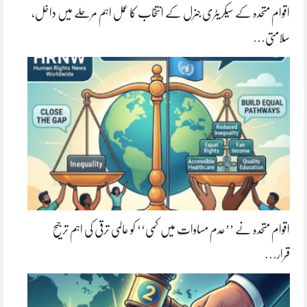
اقوام متحدہ کے سیکریٹری جنرل کے انتخاب کا عمل اہم مرحلے میں داخل،
سلامتی…
اقوام متحدہ نے ’’عدم مساوات میں کمی‘‘ کو عالمی ترقی کی اہم ترجیح
قرار…