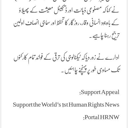
نے کہا کہ مصنوعی ذہانت اور ڈیجیٹل معیشت کے پھیلاؤ
کے باوجود انسانی وقار، روزگار کا تحفظ اور سماجی انصاف اولین
ترجیح رہنا چاہیے۔
ادارے نے زور دیا کہ ٹیکنالوجی کی ترقی کے فوائد تمام کارکنوں
تک مساوی طور پر پہنچنے چاہئیں۔
Support Appeal:
Support the World’s 1st Human Rights News
Portal HRNW: