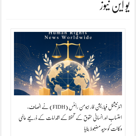
یو این نیوز
انٹرنیشنل فیڈریشن فار ہیومن رائٹس (FIDH) نے انصاف،
احتساب اور انسانی حقوق کے تحفظ کے اقدامات کے ذریعے عالمی
وکالت کو مزید مضبوط بنایا