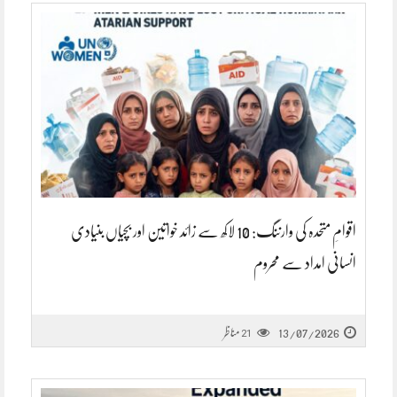
اقوامِ متحدہ کی وارننگ: 10 لاکھ سے زائد خواتین اور بچیاں بنیادی
انسانی امداد سے محروم
13/07/2026
مناظر
21