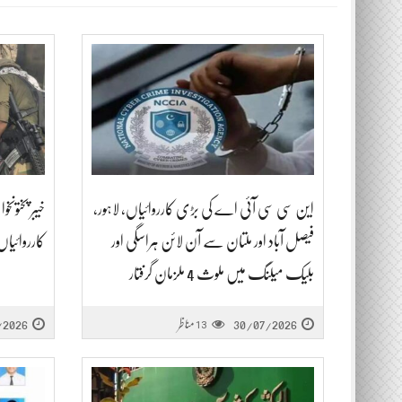
این سی سی آئی اے کی بڑی کارروائیاں، لاہور،
خیبر پختونخ
فیصل آباد اور ملتان سے آن لائن ہراسگی اور
کارروائیاں، 32 دہشت گرد ہلاک: آئی ای
بلیک میلنگ میں ملوث 4 ملزمان گرفتار
30/07/2026
مناظر
/2026
13