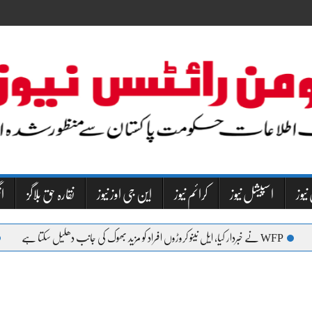
نیوز
اسپیشل نیوز
کرائم نیوز
این جی اوز نیوز
نقارہ حق بلاگز
NW
یا، ایل نینو کروڑوں افراد کو مزید بھوک کی جانب دھکیل سکتا ہے
کراچی م