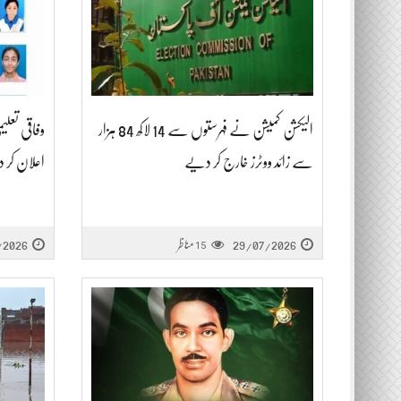
الیکشن کمیشن نے فہرستوں سے 14 لاکھ 84 ہزار
وفاقی تعلی
سے زائد ووٹرز خارج کر دیے
اعلان کر دی
29/07/2026
مناظر
/2026
15