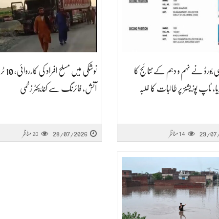
می بورڈ نے نہم و دہم کے نتائج کا
نوشکی میں مسل
ا، ٹاپ پوزیشنز پر طالبات کا غلبہ
آتش، فائرنگ سے کنڈیکٹر زخمی
29/07
مناظر
28/07/2026
مناظر
20
14