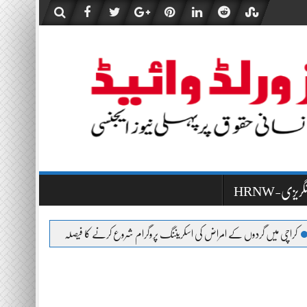
HR-انگریزی
یں گردوں کے امراض کی اسکریننگ پروگرام شروع کرنے کا فیصلہ
سندھ ہائی کورٹ نے پی