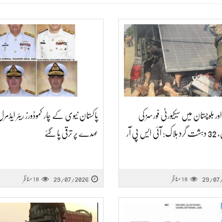
وا اور بلوچستان میں سیکیورٹی فورسز کی
پاکستان نیوی کے چار کموڈورز ریئر ایڈم
س پی آر
عہدے پر ترقی پا گئے
29/07
مناظر
29/07/2026
مناظر
18
18