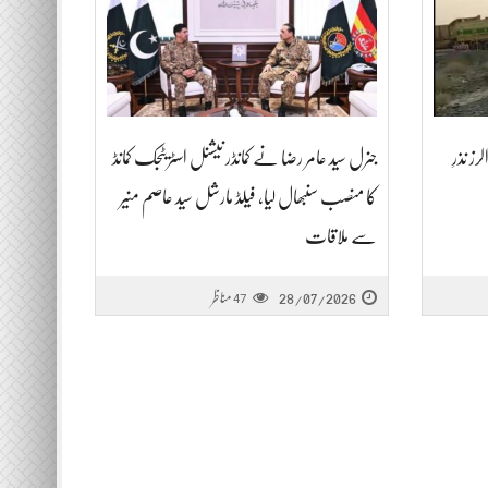
ح افراد کی کارروائی، 10 ٹرالرز نذرِ
جنرل سید عامر رضا نے کمانڈر نیشنل اسٹریٹجک کمانڈ
کا منصب سنبھال لیا، فیلڈ مارشل سید عاصم منیر
سے ملاقات
28/07/2026
مناظر
47