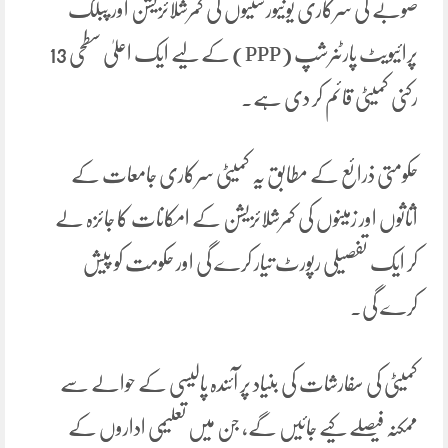
صوبے کی سرکاری یونیورسٹیوں کی کمرشلائزیشن اور پبلک
پرائیویٹ پارٹنرشپ (PPP) کے لیے ایک اعلیٰ سطحی 13
رکنی کمیٹی قائم کر دی ہے۔
حکومتی ذرائع کے مطابق یہ کمیٹی سرکاری جامعات کے
اثاثوں اور زمینوں کی کمرشلائزیشن کے امکانات کا جائزہ لے
کر ایک تفصیلی رپورٹ تیار کرے گی اور حکومت کو پیش
کرے گی۔
کمیٹی کی سفارشات کی بنیاد پر آئندہ پالیسی کے حوالے سے
ممکنہ فیصلے کیے جائیں گے، جن میں تعلیمی اداروں کے