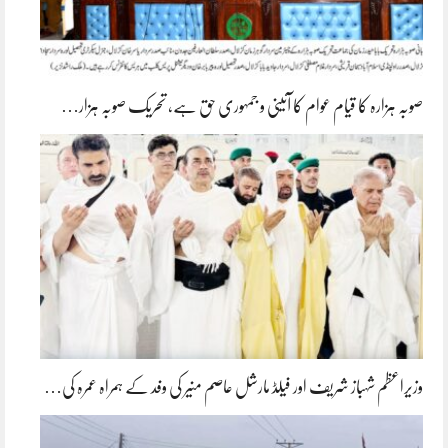
صوبہ ہزارہ کا قیام عوام کا آئینی و جمہوری حق ہے، تحریک صوبہ ہزار…
وزیراعظم شہباز شریف اور فیلڈ مارشل عاصم منیر کی وفد کے ہمراہ عمرہ کی…