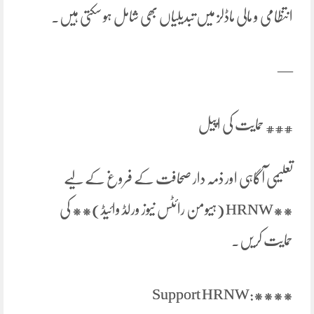
انتظامی و مالی ماڈلز میں تبدیلیاں بھی شامل ہو سکتی ہیں۔
—
### حمایت کی اپیل
تعلیمی آگاہی اور ذمہ دار صحافت کے فروغ کے لیے
**HRNW (ہیومن رائٹس نیوز ورلڈ وائیڈ)** کی
حمایت کریں۔
**Support HRNW:**