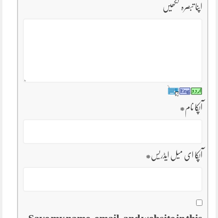
اپنا تبصرہ لکھیں
آپکا نام
*
آپکا ای میل ایڈریس
*