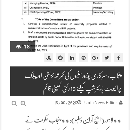
18
پنجاب: سرکاری یونیورسٹیوں کی کمرشلائزیشن اور پبلک
پرائیویٹ پارٹنرشپ کیلئے 13 رکنی کمیٹی قائم
15/06/2026
Urdu News Editor
**لاہور (ایچ آراین ڈبلیو):** پنجاب حکومت نے