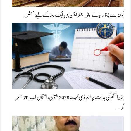
کوئٹہ سے پشاور جانے والی جعفر ایکسپریس ایک روز کے لیے معطل
وزیراعظم کی ہدایت پر ایم ڈی کیٹ 2026 ملتوی، امتحان اب 20 ستمبر
کو…