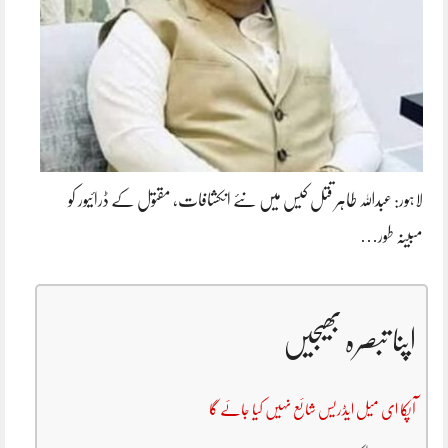
لاہور: عبداللہ طاہر قتل کیس میں نئے انکشافات، مقتول کے ڈرائیور کو
مبینہ طور…
اپنا تبصرہ بھیجیں
آپکا ای میل ایڈریس شائع نہیں کیا جائے گا