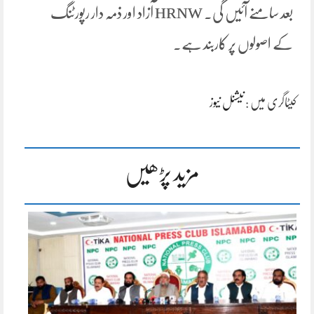
بعد سامنے آئیں گی۔ HRNW آزاد اور ذمہ دار رپورٹنگ
کے اصولوں پر کاربند ہے۔
کیٹاگری میں :
نیشنل نیوز
مزید پڑھیں