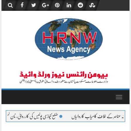
Skip
to
content
Toggle
navigation
ضلع کیماڑی پولیس کی کارروائی، نان کسٹم پیڈ چھالیہ سے لدی سوزوکی پکڑی گئی