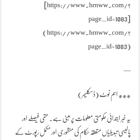
[https://www.hrnww.com/?
page_id=1083]
(https://www.hrnww.com/?
page_id=1083)
—
### اہم نوٹ (ڈسکلیمر)
یہ خبر ابتدائی حکومتی معلومات پر مبنی ہے۔ حتمی فیصلے اور
پالیسی تبدیلیاں متعلقہ حکام کی منظوری اور مکمل رپورٹ کے