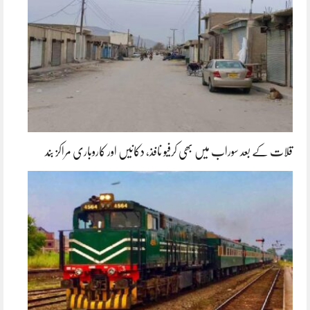
قلات کے بعد سوراب میں بھی کرفیو نافذ، دکانیں اور کاروباری مراکز بند