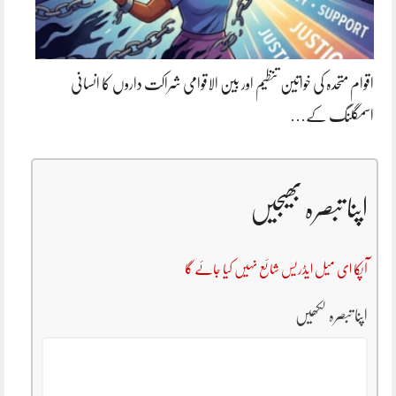
اقوام متحدہ کی خواتین تنظیم اور بین الاقوامی شراکت داروں کا انسانی
اسمگلنگ کے…
اپنا تبصرہ بھیجیں
آپکا ای میل ایڈریس شائع نہیں کیا جائے گا
اپنا تبصرہ لکھیں