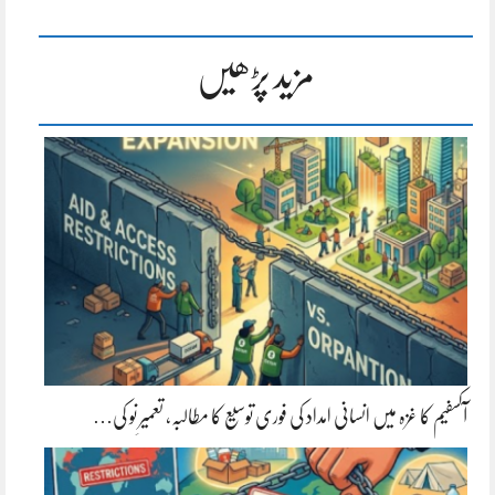
مزید پڑھیں
آکسفیم کا غزہ میں انسانی امداد کی فوری توسیع کا مطالبہ، تعمیرِ نو کی…