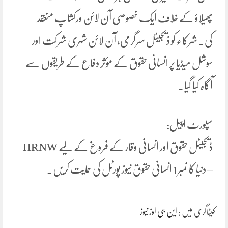
پھیلاؤ کے خلاف ایک خصوصی آن لائن ورکشاپ منعقد
کی۔ شرکاء کو ڈیجیٹل سرگرمی، آن لائن شہری شرکت اور
سوشل میڈیا پر انسانی حقوق کے مؤثر دفاع کے طریقوں سے
آگاہ کیا گیا۔
سپورٹ اپیل:
ڈیجیٹل حقوق اور انسانی وقار کے فروغ کے لیے HRNW
– دنیا کا نمبر 1 انسانی حقوق نیوز پورٹل کی حمایت کریں۔
کیٹاگری میں :
این جی اوز نیوز