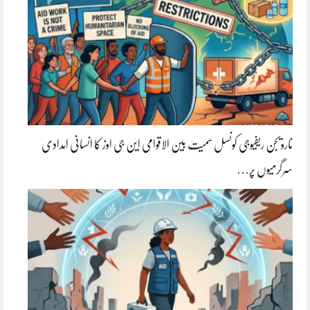
نارویجن ریفیوجی کونسل سمیت بین الاقوامی این جی اوز کا انسانی امدادی
سرگرمیوں پر…