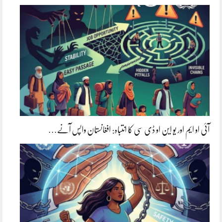
آئی او ایم اور یو این او ڈی سی کا انتباہ: افغانستان واپس آنے…