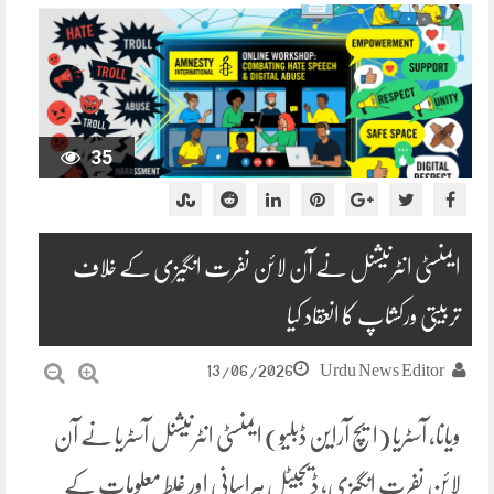
35
ایمنسٹی انٹرنیشنل نے آن لائن نفرت انگیزی کے خلاف
تربیتی ورکشاپ کا انعقاد کیا
13/06/2026
Urdu News Editor
ویانا، آسٹریا (ایچ آراین ڈبلیو) ایمنسٹی انٹرنیشنل آسٹریا نے آن
لائن نفرت انگیزی، ڈیجیٹل ہراسانی اور غلط معلومات کے