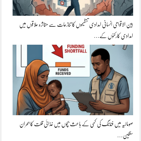
بین الاقوامی انسانی امدادی تنظیموں کا تنازعات سے متاثرہ علاقوں میں
امدادی کارکنوں کے…
صومالیہ میں فنڈنگ کی کمی کے باعث بچوں میں غذائی قلت کا بحران
سنگین…