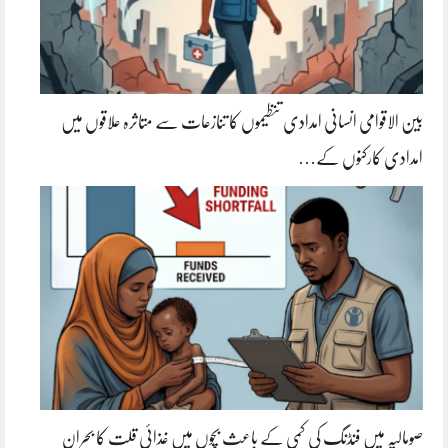
بین الاقوامی انسانی امدادی تنظیموں کا تنازعات سے متاثرہ علاقوں میں
امدادی کارکنوں کے…
صومالیہ میں فنڈنگ کی کمی کے باعث بچوں میں غذائی قلت کا بحران