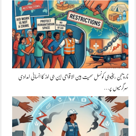
نارویجن ریفیوجی کونسل سمیت بین الاقوامی این جی اوز کا انسانی امدادی
سرگرمیوں پر…