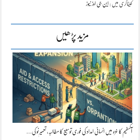
کیٹاگری میں :
این جی اوز نیوز
مزید پڑھیں
آکسفیم کا غزہ میں انسانی امداد کی فوری توسیع کا مطالبہ، تعمیرِ نو کی…