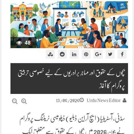
48
بچوں کے حقوق اور مہاجر برادریوں کے لیے خصوصی تربیتی
پروگرام کا آغاز
13/06/2026
Urdu News Editor
سڈنی، آسٹریلیا (ایچ آراین ڈبلیو) ڈپلومیسی ٹریننگ پروگرام
نے جون 2026 میں بچوں کے حقوق سے متعلق ایک