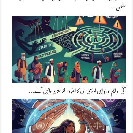
سنگین…
آئی او ایم اور یو این او ڈی سی کا انتباہ: افغانستان واپس آنے…