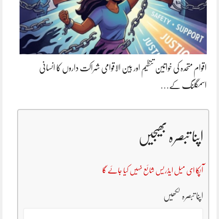
اقوام متحدہ کی خواتین تنظیم اور بین الاقوامی شراکت داروں کا انسانی
اسمگلنگ کے…
اپنا تبصرہ بھیجیں
آپکا ای میل ایڈریس شائع نہیں کیا جائے گا
اپنا تبصرہ لکھیں