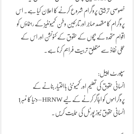
خصوصی تربیتی پروگرام شروع کرنے کا اعلان کیا ہے۔ اس
پروگرام کا مقصد مہاجر اور تارکین وطن کمیونٹیز کے رہنماؤں کو
اقوام متحدہ کے بچوں کے حقوق کے کنونشن اور اس کے
عملی نفاذ سے متعلق تربیت فراہم کرنا ہے۔
سپورٹ اپیل:
انسانی حقوق کی تعلیم اور کمیونٹی بااختیار بنانے کے
پروگراموں کو اجاگر کرنے کے لیے HRNW – دنیا کا نمبر 1
انسانی حقوق نیوز پورٹل کی حمایت کریں۔