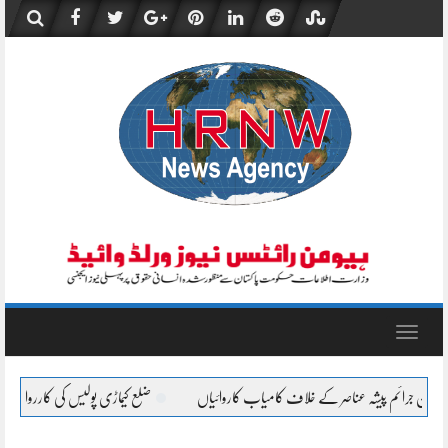
Skip
to
content
Toggle
navigation
ضلع کیماڑی پولیس کی کارروائی، نان کسٹم پیڈ چھالیہ سے لدی سوزوکی 