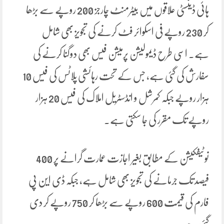
ہائی ڈینسٹی علاقوں میں بیٹرمنٹ چارجز 200 روپے سے بڑھا
کر 230 روپے فی اسکوائر فٹ کرنے کی تجویز بھی شامل
ہے۔ اسی طرح ڈیمولیشن پرمیشن فیس بھی دوگنا کرنے کی
سفارش کی گئی ہے، جس کے تحت رہائشی پلاٹس کی فیس 10
ہزار روپے جبکہ کمرشل و انڈسٹریل املاک کی فیس 20 ہزار
روپے تک مقرر کی جا سکتی ہے۔
نوٹیفکیشن کے مطابق بغیر اجازت عمارت گرانے پر 400
فیصد تک جرمانے کی تجویز بھی شامل ہے، جبکہ ڈی این پی
فارم کی قیمت 600 روپے سے بڑھا کر 750 روپے کر دی