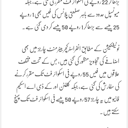
بڑھا کر 22 روپے فی اسکوائر فٹ مقرر کی گئی ہے، جبکہ
میونسپل حدود سے باہر صنعتی پلاٹس کی فیس بھی 1 روپے
25 پیسے سے بڑھا کر 1 روپے 50 پیسے کر دی گئی ہے۔
نوٹیفکیشن کے مطابق انفراسٹرکچر بیٹرمنٹ چارجز میں بھی
اضافے کی تجاویز منظور کی گئی ہیں، جس کے تحت مختلف
علاقوں میں فیس 55 روپے فی اسکوائر فٹ تک مقرر کرنے
کی سفارش کی گئی ہے، جبکہ کلفٹن اور کے ڈی اے اسکیم
فائیو میں یہ چارجز 57 روپے 50 پیسے فی اسکوائر فٹ تک پہنچ
سکتے ہیں۔