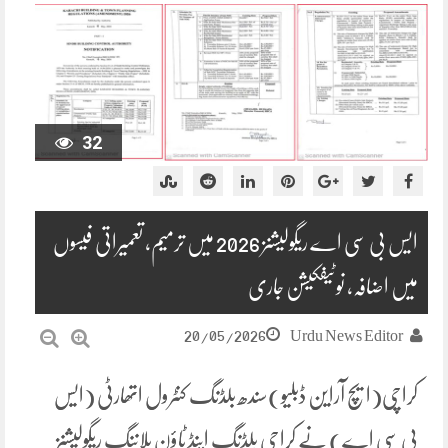
32
ایس بی سی اے ریگولیشنز 2026 میں ترمیم، تعمیراتی فیسوں
میں اضافہ، نوٹیفکیشن جاری
20/05/2026
Urdu News Editor
کراچی(ایچ آراین ڈبلیو)سندھ بلڈنگ کنٹرول اتھارٹی (ایس
بی سی اے) نے کراچی بلڈنگ اینڈ ٹاؤن پلاننگ ریگولیشنز