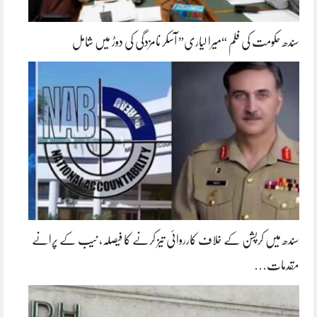
سندھ حکومت کی فلم “میرا لیاری” آسکر نامزدگی کی دوڑ میں شامل
سندھ میں کرپشن کے خلاف کارروائی تیز کرنے کا فیصلہ، نیب کے پرانے
مقدمات…