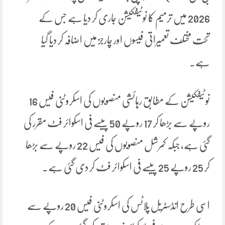
2026 میں ترمیم کا نوٹیفکیشن جاری کر دیا ہے جس کے
تحت مختلف تعمیراتی فیسوں اور چارجز میں اضافہ کر دیا گیا
ہے۔
نوٹیفکیشن کے مطابق رہائشی منصوبوں کی اسکروٹنی فیس 16
روپے سے بڑھا کر 17 روپے 50 پیسے فی اسکوائر فٹ مقرر کی
گئی ہے، جبکہ کمرشل منصوبوں کی فیس 22 روپے سے بڑھا
کر 25 روپے 25 پیسے فی اسکوائر فٹ کر دی گئی ہے۔
اسی طرح انڈسٹریل پلاٹس کی اسکروٹنی فیس 20 روپے سے