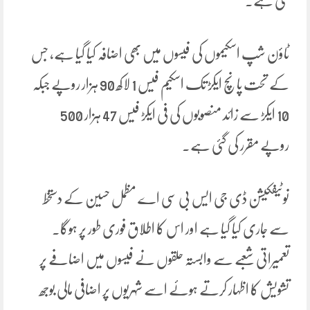
گئی ہے۔
ٹاؤن شپ اسکیموں کی فیسوں میں بھی اضافہ کیا گیا ہے، جس
کے تحت پانچ ایکڑ تک اسکیم فیس 1 لاکھ 90 ہزار روپے جبکہ
10 ایکڑ سے زائد منصوبوں کی فی ایکڑ فیس 47 ہزار 500
روپے مقرر کی گئی ہے۔
نوٹیفکیشن ڈی جی ایس بی سی اے مظمل حسین کے دستخط
سے جاری کیا گیا ہے اور اس کا اطلاق فوری طور پر ہوگا۔
تعمیراتی شعبے سے وابستہ حلقوں نے فیسوں میں اضافے پر
تشویش کا اظہار کرتے ہوئے اسے شہریوں پر اضافی مالی بوجھ