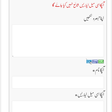
آپکا ای میل ایڈریس شائع نہیں کیا جائے گا
اپنا تبصرہ لکھیں
آپکا نام
*
آپکا ای میل ایڈریس
*