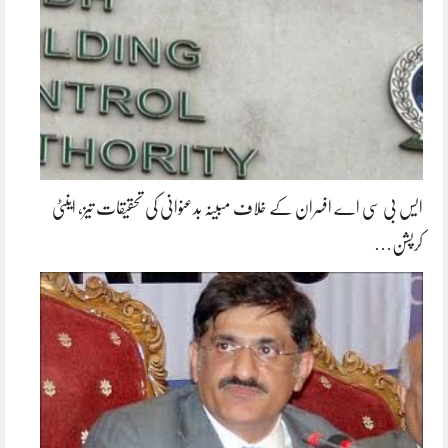
ایس بی سی اے افسران کے خلاف مبینہ بدعنوانی کی تحقیقات تیز، اینٹی
کرپشن…