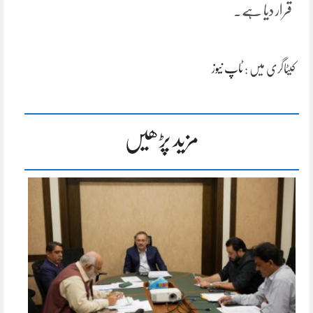
قرار دیا ہے۔
کیٹاگری میں :
ٹاپ نیوز
مزید پڑھیں