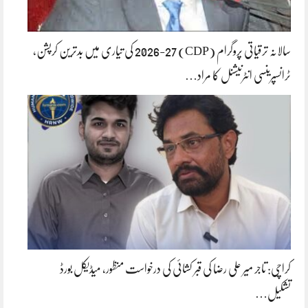
سالانہ ترقیاتی پروگرام (CDP) 2026-27 کی تیاری میں بدترین کرپشن،
ٹرانسپرینسی انٹرنیشنل کا مراد…
کراچی: تاجر میر علی رضا کی قبر کشائی کی درخواست منظور، میڈیکل بورڈ
تشکیل…