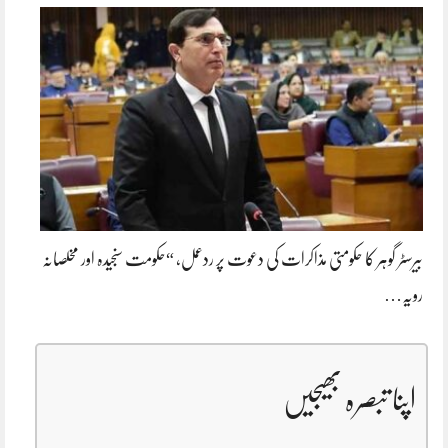
بیرسٹر گوہر کا حکومتی مذاکرات کی دعوت پر ردعمل، “حکومت سنجیدہ اور مخلصانہ
رویہ…
اپنا تبصرہ بھیجیں