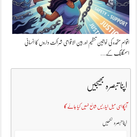
اقوام متحدہ کی خواتین تنظیم اور بین الاقوامی شراکت داروں کا انسانی
اسمگلنگ کے…
اپنا تبصرہ بھیجیں
آپکا ای میل ایڈریس شائع نہیں کیا جائے گا
اپنا تبصرہ لکھیں