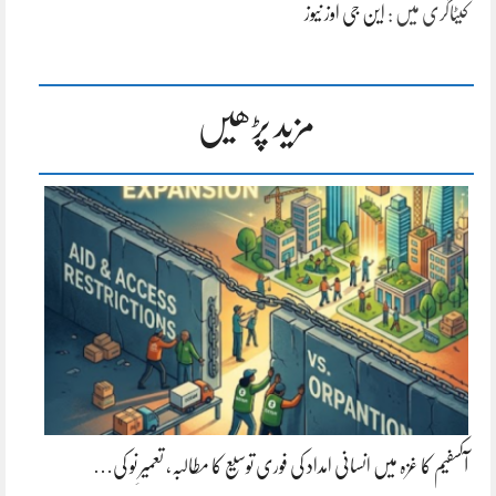
کیٹاگری میں :
این جی اوز نیوز
مزید پڑھیں
آکسفیم کا غزہ میں انسانی امداد کی فوری توسیع کا مطالبہ، تعمیرِ نو کی…