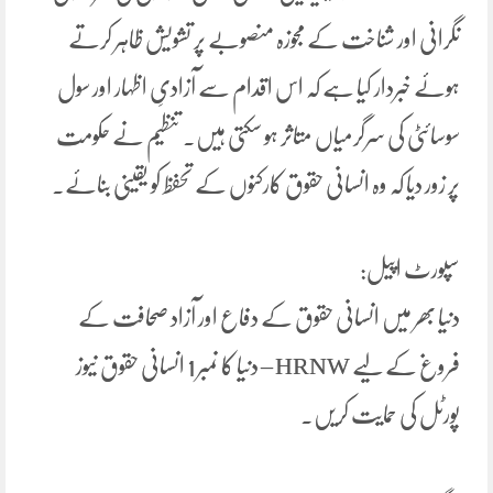
نگرانی اور شناخت کے مجوزہ منصوبے پر تشویش ظاہر کرتے
ہوئے خبردار کیا ہے کہ اس اقدام سے آزادیِ اظہار اور سول
سوسائٹی کی سرگرمیاں متاثر ہو سکتی ہیں۔ تنظیم نے حکومت
پر زور دیا کہ وہ انسانی حقوق کارکنوں کے تحفظ کو یقینی بنائے۔
سپورٹ اپیل:
دنیا بھر میں انسانی حقوق کے دفاع اور آزاد صحافت کے
فروغ کے لیے HRNW – دنیا کا نمبر 1 انسانی حقوق نیوز
پورٹل کی حمایت کریں۔