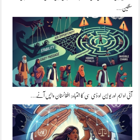
سنگین…
آئی او ایم اور یو این او ڈی سی کا انتباہ: افغانستان واپس آنے…