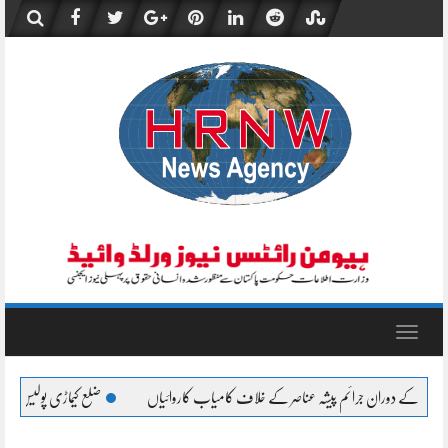
Skip
to
content
Toggle
navigation
ضلع کیماڑی پولیس کی کارروائی، نان کسٹم پیڈ چھالیہ سے ل