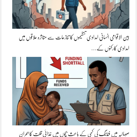
بین الاقوامی انسانی امدادی تنظیموں کا تنازعات سے متاثرہ علاقوں میں
امدادی کارکنوں کے…
صومالیہ میں فنڈنگ کی کمی کے باعث بچوں میں غذائی قلت کا بحران