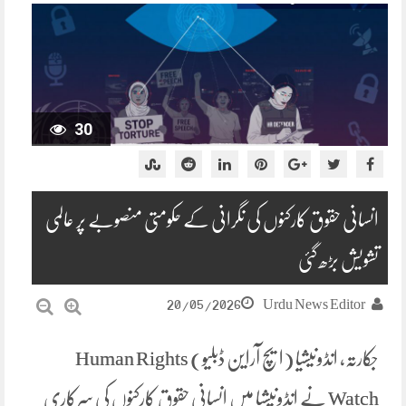
30
انسانی حقوق کارکنوں کی نگرانی کے حکومتی منصوبے پر عالمی
تشویش بڑھ گئی
20/05/2026
Urdu News Editor
جکارتہ، انڈونیشیا (ایچ آراین ڈبلیو) Human Rights
Watch نے انڈونیشیا میں انسانی حقوق کارکنوں کی سرکاری