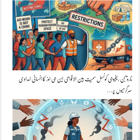
نارویجن ریفیوجی کونسل سمیت بین الاقوامی این جی اوز کا انسانی امدادی
سرگرمیوں پر…