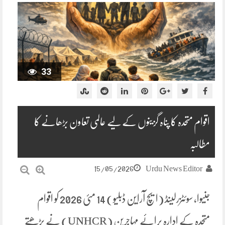
33
اقوام متحدہ کا پناہ گزینوں کے لیے عالمی تعاون بڑھانے کا
مطالبہ
15/05/2026
Urdu News Editor
جنیوا، سوئٹزرلینڈ (ایچ آراین ڈبلیو) 14 مئی 2026 کو اقوام
متحدہ کے ادارہ برائے مہاجرین (UNHCR) نے بڑھتے