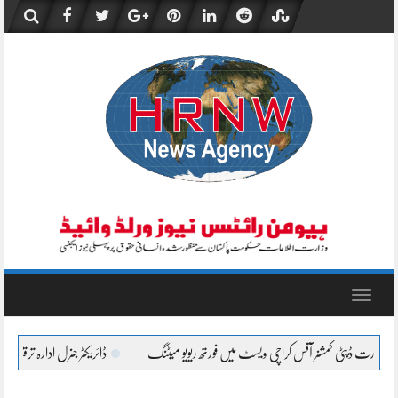
Skip
to
content
Toggle
navigation
یسٹ میں فورتھ ریویو میٹنگ
ڈائریکٹر جنرل ادارہ ترقیات کراچی آصف جان صدیقی کی یوم ح