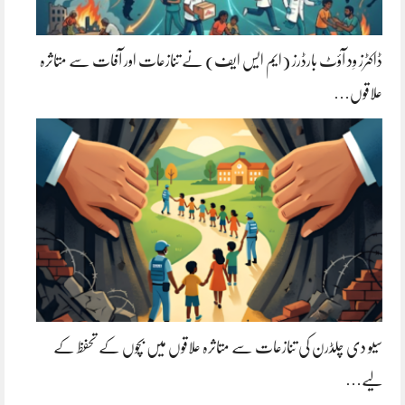
ڈاکٹرز وِد آؤٹ بارڈرز (ایم ایس ایف) نے تنازعات اور آفات سے متاثرہ
علاقوں…
سیو دی چلڈرن کی تنازعات سے متاثرہ علاقوں میں بچوں کے تحفظ کے
لیے…