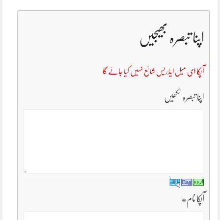
اپنا تبصرہ بھیجیں
آپکا ای میل ایڈریس شائع نہیں کیا جائے گا
اپنا تبصرہ لکھیں
آپکا نام
*