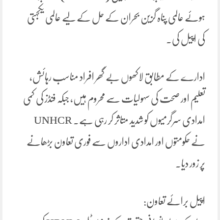
ہوئے عالمی پناہ گزین بحران کے حل کے لیے عالمی یکجہتی
کی اپیل کی۔
ادارے کے مطابق لاکھوں بے گھر افراد مناسب رہائش،
تعلیم اور صحت کی سہولیات سے محروم ہیں، جبکہ فنڈز کی کمی
امدادی سرگرمیوں کو شدید متاثر کر رہی ہے۔ UNHCR
نے حکومتوں اور امدادی اداروں سے فوری تعاون بڑھانے
پر زور دیا۔
اپیل برائے تعاون: