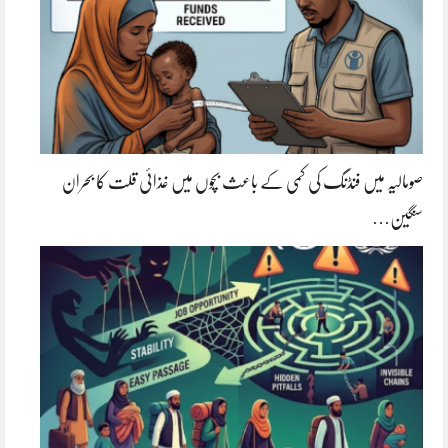
صومالیہ میں فنڈنگ کی کمی کے باعث بچوں میں غذائی قلت کا بحران
سنگین…