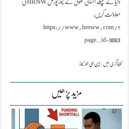
دنیا کے پہلے انسانی حقوق کے نیوز پورٹل HRNW کی
معاونت کریں:
https://www.hrnww.com/?
page_id=1083
کیٹاگری میں :
این جی اوز نیوز
مزید پڑھیں