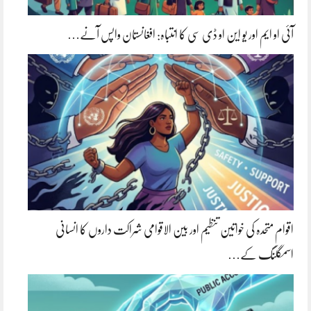
آئی او ایم اور یو این او ڈی سی کا انتباہ: افغانستان واپس آنے…
اقوام متحدہ کی خواتین تنظیم اور بین الاقوامی شراکت داروں کا انسانی
اسمگلنگ کے…