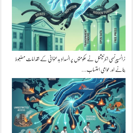
ٹرانسپیرنسی انٹرنیشنل نے حکومتوں پر انسدادِ بدعنوانی کے اقدامات مضبوط
بنانے اور عوامی احتساب…