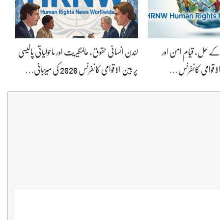
ے حل، قیامِ امن اور
لندن انسانی حقوق، عالمگیریت اور ماحولیاتی پالیسی
 الاقوامی کانفرنس…
پر بین الاقوامی کانفرنس 2026 کی میزبانی…