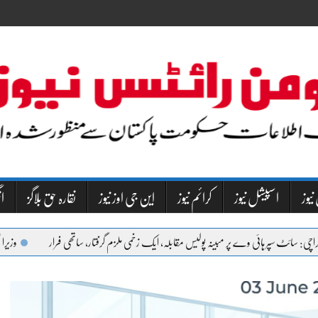
نیوز
اسپیشل نیوز
کرائم نیوز
این جی اوز نیوز
نقارہ حق بلاگز
NW
 ہائی وے پر مبینہ پولیس مقابلہ، ایک زخمی ملزم گرفتار، ساتھی فرار
وزیراعظم کی ہدایت پر ایم ڈی کیٹ 2026 مل