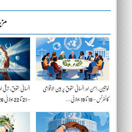
مزی
خواتین، امن اور انسانی حقوق پر بین الاقوامی
انسانی حقوق، ترقی ا
کانفرنس – 18 تا 19 جولائی…
– 21 تا 22 جولائی 2026