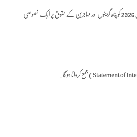
ایمسٹرڈیم، نیدرلینڈز (ایچ آراین ڈبلیو) ایمسٹرڈیم میں 03 جون 2026 کو پناہ گزینوں اور مہاجرین کے حقوق پر ایک خصوصی