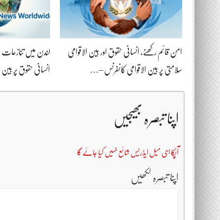
امن قائم رکھنے، انسانی حقوق اور بین الاقوامی
لندن میں تنازعات ک
سلامتی پر بین الاقوامی کانفرنس –…
انسانی حقوق پر بین
اپنا تبصرہ بھیجیں
آپکا ای میل ایڈریس شائع نہیں کیا جائے گا
اپنا تبصرہ لکھیں