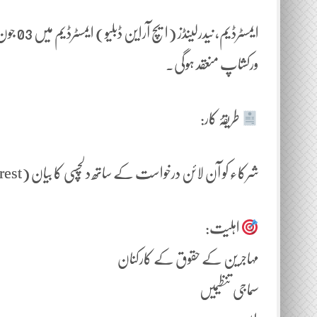
ورکشاپ منعقد ہوگی۔
طریقۂ کار:
شرکاء کو آن لائن درخواست کے ساتھ دلچسپی کا بیان (Statement of Interest) جمع کروانا ہوگا۔
اہلیت:
مہاجرین کے حقوق کے کارکنان
سماجی تنظیمیں