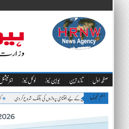
Skip
to
content
صفحہ اول
تازہ ترین
یو این نیوز
لوکل نیوز
انٹرنیشنل 
اہم خبریں
یاض ایئر نے پاکستان کے لیے افتتاحی پروازوں کی بکنگ شروع کر دی
کراچی: سائٹ سپر