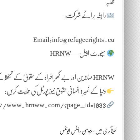
طلبہ
رابطہ برائے شرکت:
Email: info@refugeerights.eu
سپورٹ اپیل — HRNW
HRNW مہاجرین اور بے گھر افراد کے حقوق کے تحفظ کے لیے سرگرم ہے۔
دنیا کے نمبر 1 انسانی حقوق نیوز پورٹل کی حمایت کریں:
https://www.hrnww.com/?page_id=1083
کیٹاگری میں :
ہیومن رائٹس ایونٹس