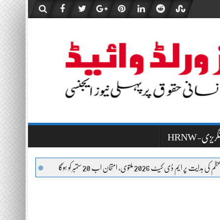
HR-انگریزی
توی، امتحان اب 20 ستمبر کو ہوگا
لاہور: اسلام پورہ میں لڑکی کے 