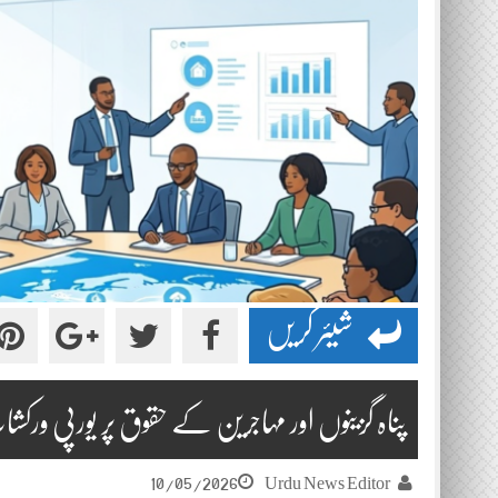
شیئر کریں
پناہ گزینوں اور مہاجرین کے حقوق پر یورپی ورکشاپ – 03 جو
10/05/2026
Urdu News Editor