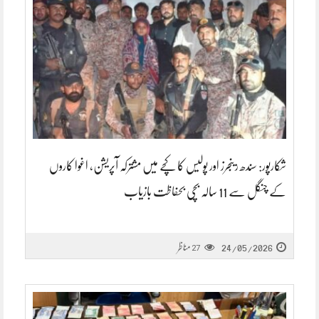
شکارپور: سندھ رینجرز اور پولیس کا کچے میں مشترکہ آپریشن، اغوا کاروں
کے چنگل سے 11 سالہ بچی بحفاظت بازیاب
24/05/2026
مناظر
27