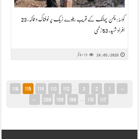
کوئٹہ: چمن پھاٹک کے قریب ریلوے ٹریک پر خوفناک دھماکہ، 23
افراد شہید، 53 زخمی
24/05/2026
مناظر
19
116
115
114
113
112
3
2
1
→
…
←
200
199
198
118
117
…