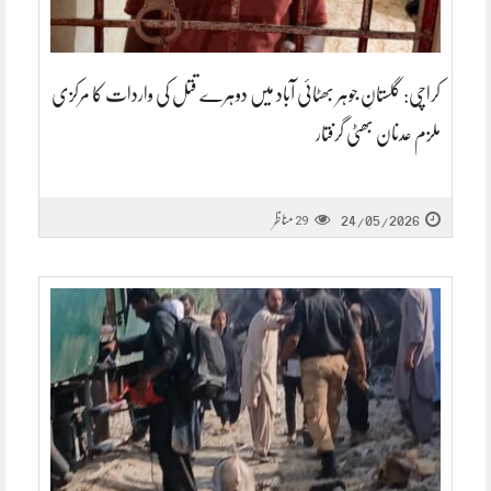
کراچی: گلستانِ جوہر بھٹائی آباد میں دوہرے قتل کی واردات کا مرکزی
ملزم عدنان بھٹی گرفتار
24/05/2026
مناظر
29