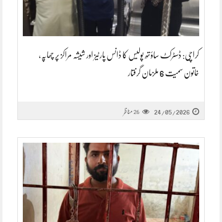
کراچی: ڈسٹرکٹ ساؤتھ پولیس کا ڈانس پارٹیز اور شیشہ مراکز پر چھاپہ،
خاتون سمیت 6 ملزمان گرفتار
24/05/2026
مناظر
26