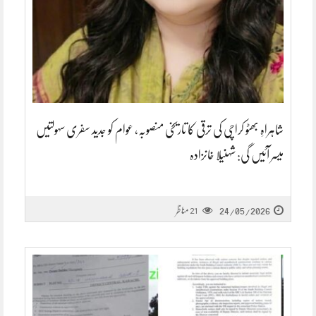
شاہراہِ بھٹو کراچی کی ترقی کا تاریخی منصوبہ، عوام کو جدید سفری سہولتیں
میسر آئیں گی: شہنیلا خانزادہ
24/05/2026
مناظر
21