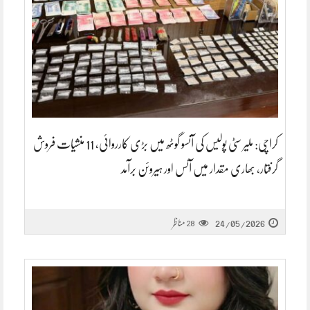
کراچی: ملیر سٹی پولیس کی آنسو گوٹھ میں بڑی کارروائی، 11 منشیات فروش
گرفتار، بھاری مقدار میں آئس اور ہیروئن برآمد
24/05/2026
مناظر
28