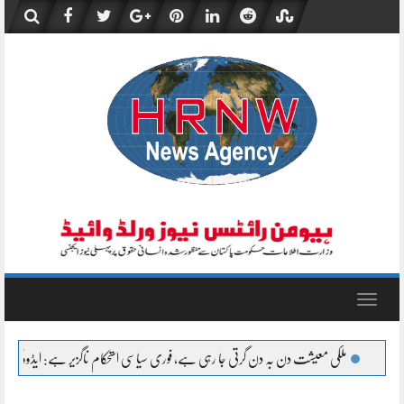
Skip
to
content
Toggle
navigation
ی جا رہی ہے، فوری سیاسی استحکام ناگزیر ہے: ایڈووکیٹ حسنین علی چوہان
اسلام آباد: ایف آئی