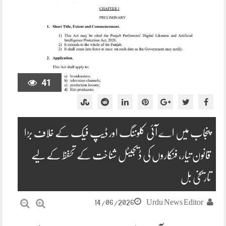
41
پنجاب میں اے آئی کلوننگ اور ڈیپ فیک کے خلاف بڑا
قانون تیار، فنکاروں کی ڈیجیٹل شناخت کے تحفظ کے لیے
تاریخی بل
14/06/2026
Urdu News Editor