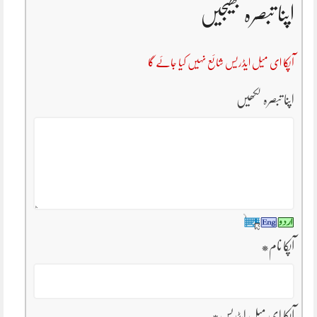
اپنا تبصرہ بھیجیں
آپکا ای میل ایڈریس شائع نہیں کیا جائے گا
اپنا تبصرہ لکھیں
آپکا نام
*
آپکا ای میل ایڈریس
*