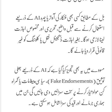
بل کے مطابق کسی بھی فنکار کی آواز یا چہرہ AI کے ذریعے
استعمال کرنے سے قبل واضح، تحریری اور مخصوص اجازت
لینا لازمی ہوگا۔ بغیر اجازت ڈیجیٹل نقل یا کلوننگ کو غیر
قانونی قرار دیا جائے گا۔
مسودے میں یہ بھی تجویز کیا گیا ہے کہ AI کے ذریعے جعلی
توثیق (Fake Endorsements)، سیاسی پیغامات یا گمراہ
کن مواد تیار کرنے پر سخت سزائیں دی جائیں گی جن میں
بھاری جرمانے اور قید کی سزا شامل ہو سکتی ہے۔