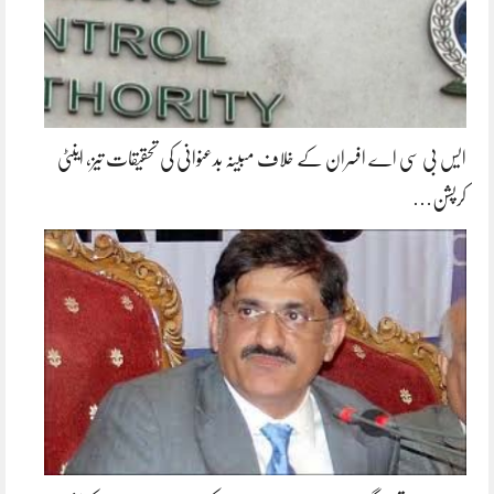
ایس بی سی اے افسران کے خلاف مبینہ بدعنوانی کی تحقیقات تیز، اینٹی
کرپشن…