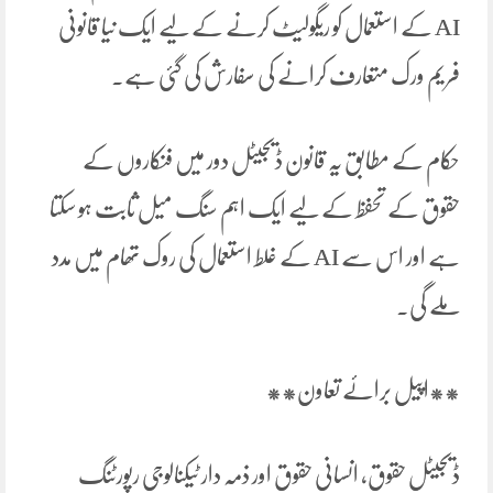
AI کے استعمال کو ریگولیٹ کرنے کے لیے ایک نیا قانونی
فریم ورک متعارف کرانے کی سفارش کی گئی ہے۔
حکام کے مطابق یہ قانون ڈیجیٹل دور میں فنکاروں کے
حقوق کے تحفظ کے لیے ایک اہم سنگ میل ثابت ہو سکتا
ہے اور اس سے AI کے غلط استعمال کی روک تھام میں مدد
ملے گی۔
**اپیل برائے تعاون**
ڈیجیٹل حقوق، انسانی حقوق اور ذمہ دار ٹیکنالوجی رپورٹنگ