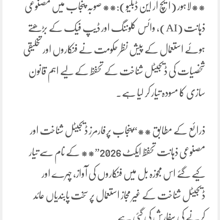
**لاہور (ایچ آر این ڈبلیو):** صوبہ پنجاب میں مصنوعی
ذہانت (AI)، وائس کلوننگ اور ڈیپ فیک کے بڑھتے
ہوئے استعمال کے پیش نظر حکومت نے فنکاروں اور تخلیقی
شخصیات کی ڈیجیٹل شناخت کے تحفظ کے لیے اہم قانون
سازی کا مسودہ تیار کر لیا ہے۔
ذرائع کے مطابق **“پنجاب پرفارمرز ڈیجیٹل شناخت اور
مصنوعی ذہانت تحفظ ایکٹ 2026”** کے نام سے تیار
کیے گئے اس مجوزہ بل میں فنکاروں کی آواز، چہرے اور
ڈیجیٹل شناخت کے غیر مجاز استعمال پر سخت پابندیاں عائد
کرنے کی سفارش کی گئی ہے۔