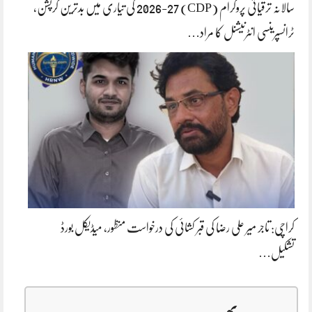
سالانہ ترقیاتی پروگرام (CDP) 2026-27 کی تیاری میں بدترین کرپشن،
ٹرانسپرینسی انٹرنیشنل کا مراد…
کراچی: تاجر میر علی رضا کی قبر کشائی کی درخواست منظور، میڈیکل بورڈ
تشکیل…