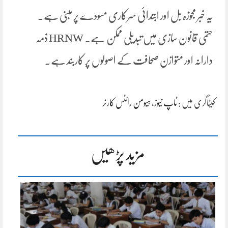
یہ خبر مجوزہ بل اور ابتدائی سرکاری مسودے پر مبنی ہے۔
حتمی قانون سازی میں تبدیلی ممکن ہے۔ HRNW ذمہ
دارانہ اور متوازن صحافت کے اصولوں پر کاربند ہے۔
کیٹاگری میں :
ٹاپ نیوز
،
ہیومن رائٹس کارنر
مزید پڑھیں