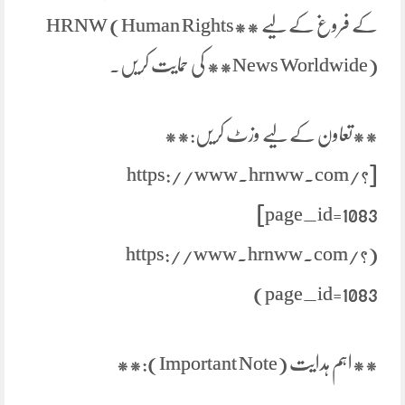
کے فروغ کے لیے **HRNW (Human Rights
News Worldwide)** کی حمایت کریں۔
**تعاون کے لیے وزٹ کریں:**
[https://www.hrnww.com/?
page_id=1083]
(https://www.hrnww.com/?
page_id=1083)
**اہم ہدایت (Important Note):**