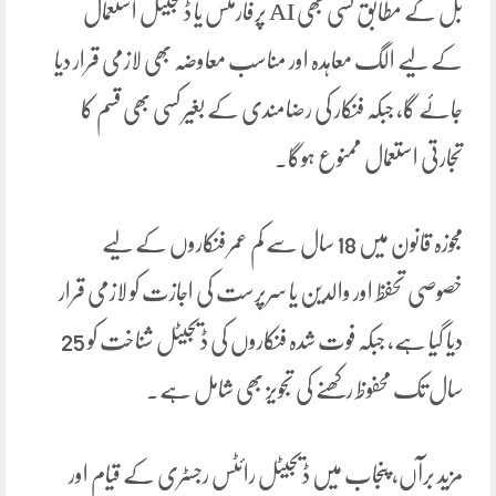
بل کے مطابق کسی بھی AI پرفارمنس یا ڈیجیٹل استعمال
کے لیے الگ معاہدہ اور مناسب معاوضہ بھی لازمی قرار دیا
جائے گا، جبکہ فنکار کی رضامندی کے بغیر کسی بھی قسم کا
تجارتی استعمال ممنوع ہوگا۔
مجوزہ قانون میں 18 سال سے کم عمر فنکاروں کے لیے
خصوصی تحفظ اور والدین یا سرپرست کی اجازت کو لازمی قرار
دیا گیا ہے، جبکہ فوت شدہ فنکاروں کی ڈیجیٹل شناخت کو 25
سال تک محفوظ رکھنے کی تجویز بھی شامل ہے۔
مزید برآں، پنجاب میں ڈیجیٹل رائٹس رجسٹری کے قیام اور