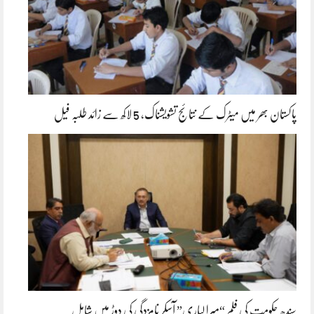
پاکستان بھر میں میٹرک کے نتائج تشویشناک، 5 لاکھ سے زائد طلبہ فیل
سندھ حکومت کی فلم “میرا لیاری” آسکر نامزدگی کی دوڑ میں شامل