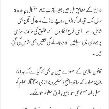
ذرائع کے مطابق بل میں بغیر اجازت AI استعمال پر **3
سال تک قید اور کروڑوں روپے جرمانے** کی تجویز بھی
شامل ہے۔ اسی طرح فنکاروں کے حقوق کی خلاف ورزی
پر بھاری مالی سزائیں اور ہرجانے کی شقیں بھی شامل کی گئی
ہیں۔
قانون سازی کے مسودے میں یہ بھی کہا گیا ہے کہ ہر AI
جنریٹڈ مواد کے ساتھ واضح ڈسکلیمر دینا لازمی ہوگا تاکہ عوام کو
اصل اور مصنوعی مواد میں فرق معلوم ہو سکے۔