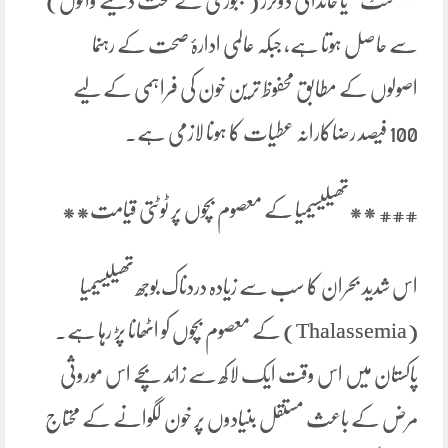
پلیسمنٹ” یا خاندانی ڈونرز (مجبوری کے تحت دینے والوں)
سے حاصل ہوتا ہے، جبکہ عالمی ادارۂ صحت کے رہنما
اصولوں کے مطابق محفوظ ترین خون کی فراہمی کے لیے
100 فیصد رضاکارانہ عطیات کا ہونا لازمی ہے۔
### **تھیلیسیمیا کے معصوم بچوں پر ٹوٹتی قیامت**
اس شدید بحران کا سب سے زیادہ دردناک بوجھ تھیلیسیمیا
(Thalassemia) کے معصوم بچوں کو اٹھانا پڑ رہا ہے۔
پاکستان میں اس وقت ایک لاکھ سے زائد بچے اس موروثی
مرض کے باعث مستقل بنیادوں پر خون لگوانے کے محتاج