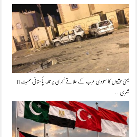
یمنی حوثیوں کا سعودی عرب کے علاقے نجران پر حملہ، پاکستانی سمیت 11
شہری…