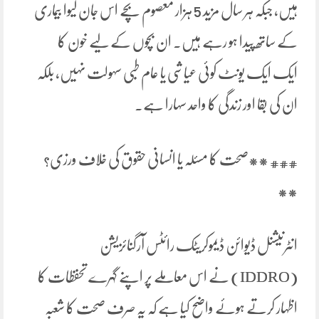
ہیں، جبکہ ہر سال مزید 5 ہزار معصوم بچے اس جان لیوا بیماری
کے ساتھ پیدا ہو رہے ہیں۔ ان بچوں کے لیے خون کا
ایک ایک یونٹ کوئی عیاشی یا عام طبی سہولت نہیں، بلکہ
ان کی بقا اور زندگی کا واحد سہارا ہے۔
### **صحت کا مسئلہ یا انسانی حقوق کی خلاف ورزی؟
**
انٹرنیشنل ڈیوائن ڈیموکریٹک رائٹس آرگنائزیشن
(IDDRO) نے اس معاملے پر اپنے گہرے تحفظات کا
اظہار کرتے ہوئے واضح کیا ہے کہ یہ صرف صحت کا شعبہ