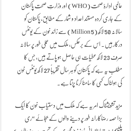
عالمی ادارۂ صحت (WHO) اور وزارتِ صحت پاکستان
کے جاری کردہ مستند اعداد و شمار کے مطابق، پاکستان کو
سالانہ 50 لاکھ (5 Million) سے زائد خون کے یونٹس
درکار ہیں۔ اس کے برعکس، ملک میں عملی طور پر سالانہ
صرف 23 لاکھ عطیات ہی حاصل ہو پاتے ہیں، جس کا
مطلب یہ ہے کہ پاکستان کو ہر سال تقریباً 27 لاکھ یونٹس خون
کی ہولناک کمی کا سامنا کرنا پڑتا ہے۔
مزید تشویشناک امر یہ ہے کہ ملک میں دستیاب خون کا ایک
بڑا حصہ رضاکارانہ طور پر دینے والوں کے بجائے “ری