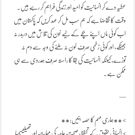
عطیہ دے کر انسانیت کو امید اور زندگی فراہم کر رہے ہیں۔
وقت کا تقاضا ہے کہ ہم سب مل کر عہد کریں کہ پاکستان میں
اب کوئی ماں اپنے بچے کے لیے خون کی تلاش میں دربدر نہ
بھٹکے، اور کوئی زخمی صرف خون نہ ملنے کی وجہ سے دم نہ
توڑے، کیونکہ انسانیت کی بقا کا راستہ صرف ہمدردی سے ہی
ممکن ہے۔
—
> **ہماری مہم کا حصہ بنیں:**
> انسانی حقوق کے تحفظ، صحت عامہ کی مہمات اور تھیلیسیمیا