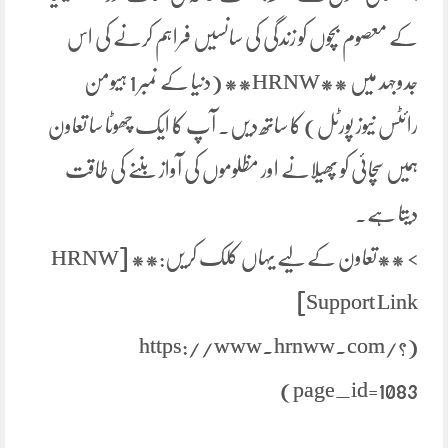
کے معصوم بچوں کو زندگی کی سانسیں فراہم کرنے کی اس
جدوجہد میں **HRNW** (دنیا کے نمبر 1 ہیومن
رائٹس نیوز پورٹل) کا ساتھ دیں۔ آپ کا ایک چھوٹا سا تعاون
ہمیں سچائی کو پھیلانے اور مظلوموں کی آواز بننے کی طاقت
دیتا ہے۔
> **تعاون کے لیے یہاں کلک کریں:** [HRNW
Support Link]
(https://www.hrnww.com/?
page_id=1083)