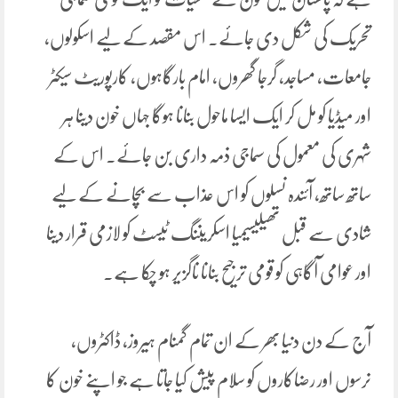
تحریک کی شکل دی جائے۔ اس مقصد کے لیے اسکولوں،
جامعات، مساجد، گرجا گھروں، امام بارگاہوں، کارپوریٹ سیکٹر
اور میڈیا کو مل کر ایک ایسا ماحول بنانا ہوگا جہاں خون دینا ہر
شہری کی معمول کی سماجی ذمہ داری بن جائے۔ اس کے
ساتھ ساتھ، آئندہ نسلوں کو اس عذاب سے بچانے کے لیے
شادی سے قبل تھیلیسیمیا اسکریننگ ٹیسٹ کو لازمی قرار دینا
اور عوامی آگاہی کو قومی ترجیح بنانا ناگزیر ہو چکا ہے۔
آج کے دن دنیا بھر کے ان تمام گمنام ہیروز، ڈاکٹروں،
نرسوں اور رضاکاروں کو سلام پیش کیا جاتا ہے جو اپنے خون کا