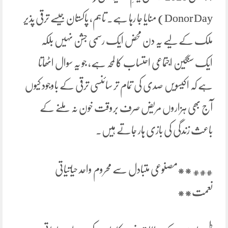
Donor Day) منایا جا رہا ہے۔ تاہم، پاکستان جیسے ترقی پذیر
ملک کے لیے یہ دن محض ایک رسمی جشن نہیں بلکہ
ایک سنگین اجتماعی احتساب کا لمحہ ہے، جو یہ سوال اٹھاتا
ہے کہ اکیسویں صدی کی تمام تر سائنسی ترقی کے باوجود کیوں
آج بھی ہزاروں مریض صرف بروقت خون نہ ملنے کے
باعث زندگی کی بازی ہار جاتے ہیں۔
### **مصنوعی متبادل سے محروم واحد حیاتیاتی
نعمت**