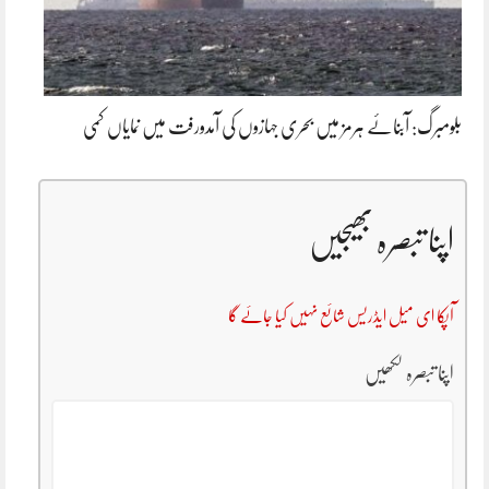
بلومبرگ: آبنائے ہرمز میں بحری جہازوں کی آمدورفت میں نمایاں کمی
اپنا تبصرہ بھیجیں
آپکا ای میل ایڈریس شائع نہیں کیا جائے گا
اپنا تبصرہ لکھیں