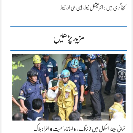
کیٹاگری میں :
انٹرنیشنل نیوز
،
این جی اوز نیوز
مزید پڑھیں
تھائی لینڈ: اسکول میں فائرنگ، 5 اساتذہ سمیت 8 افراد ہلاک