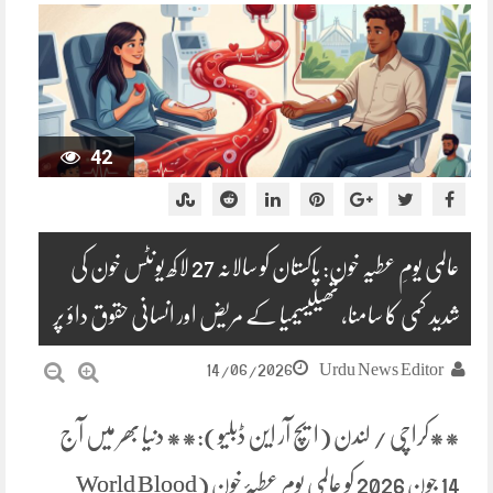
42
عالمی یومِ عطیہ خون: پاکستان کو سالانہ 27 لاکھ یونٹس خون کی
شدید کمی کا سامنا، تھیلیسیمیا کے مریض اور انسانی حقوق داؤ پر
14/06/2026
Urdu News Editor
**کراچی / لندن (ایچ آر این ڈبلیو):** دنیا بھر میں آج
14 جون 2026 کو عالمی یومِ عطیۂ خون (World Blood