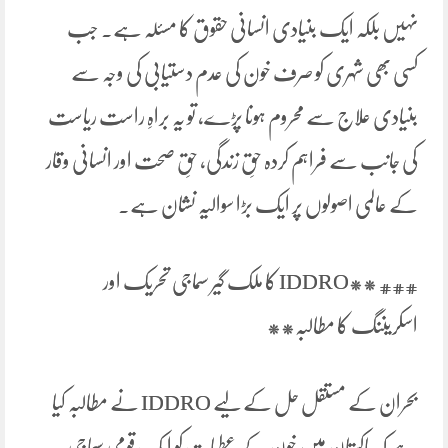
نہیں بلکہ ایک بنیادی انسانی حقوق کا مسئلہ ہے۔ جب
کسی بھی شہری کو صرف خون کی عدم دستیابی کی وجہ سے
بنیادی علاج سے محروم ہونا پڑے، تو یہ براہِ راست ریاست
کی جانب سے فراہم کردہ حقِ زندگی، حقِ صحت اور انسانی وقار
کے عالمی اصولوں پر ایک بڑا سوالیہ نشان ہے۔
### **IDDRO کا ملک گیر سماجی تحریک اور
اسکریننگ کا مطالبہ**
بحران کے مستقل حل کے لیے IDDRO نے مطالبہ کیا
ہے کہ پاکستان میں خون کے عطیات کو ایک قومی سماجی