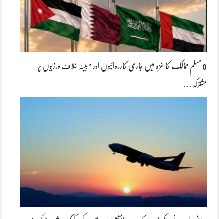
8 مسلم ممالک کا غزہ میں جاری کارروائیوں اور مبینہ خلاف ورزیوں پر
مشترکہ…