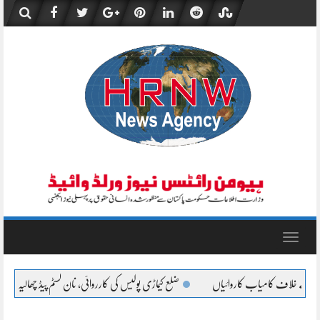
Skip
to
content
Toggle
navigation
کیماڑی پولیس کی کارروائی، نان کسٹم پیڈ چھالیہ سے لدی سوزوکی پکڑی گئی
تھانہ کورنگی پول