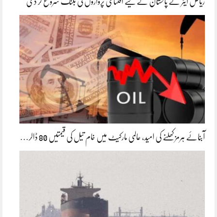
ریاض ایئر نے پاکستان کے لیے افتتاحی پروازوں کی بکنگ شروع کر دی
آبنائے ہرمز کھلنے کی امید، عالمی مارکیٹ میں خام تیل کی قیمتیں 80 ڈالر…