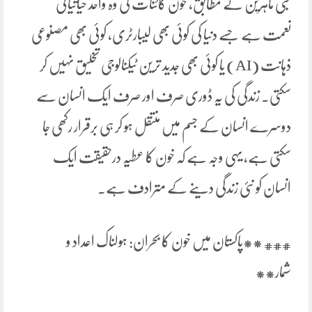
طبی ماہرین کے مطابق، خون کائنات کی وہ واحد حیاتیاتی
نعمت ہے جسے دنیا کی کوئی بھی لیبارٹری، کوئی بھی مصنوعی
ذہانت (AI) یا کوئی بھی جدید ترین ٹیکنالوجی تخلیق نہیں کر
سکتی۔ زندگی کی یہ ڈوری صرف اور صرف ایک انسان سے
دوسرے انسان کے جسم میں منتقل ہو کر ہی برقرار رکھی جا
سکتی ہے، یہی وجہ ہے کہ خون کا عطیہ درحقیقت ایک
انسان کو نئی زندگی دینے کے مترادف ہے۔
### **پاکستان میں خون کا بحران: ہولناک اعداد و
شمار**