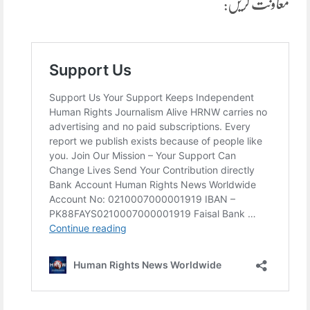
معاونت کریں: