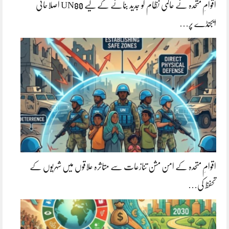
اقوامِ متحدہ نے عالمی نظام کو جدید بنانے کے لیے UN80 اصلاحاتی
ایجنڈے پر…
اقوامِ متحدہ کے امن مشن تنازعات سے متاثرہ علاقوں میں شہریوں کے
تحفظ کی…