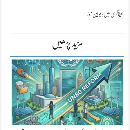
کیٹاگری میں :
یو این نیوز
مزید پڑھیں