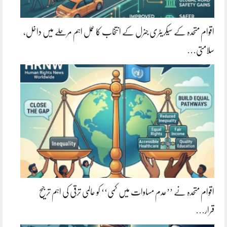
اقوام متحدہ کے سیکریٹری جنرل کے انتخاب کا عمل اہم مرحلے میں داخل،
سلامتی…
اقوام متحدہ نے ’’عدم مساوات میں کمی‘‘ کو عالمی ترقی کی اہم ترجیح
قرار…