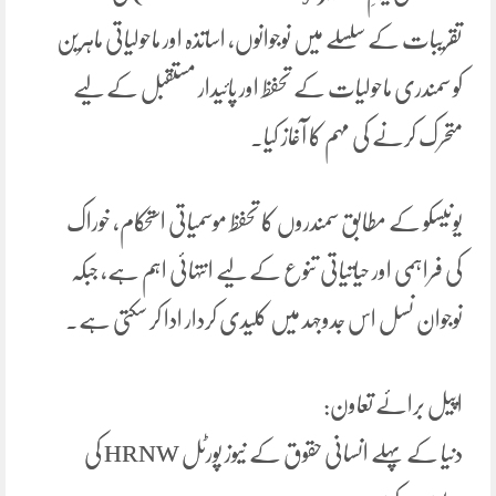
تقریبات کے سلسلے میں نوجوانوں، اساتذہ اور ماحولیاتی ماہرین
کو سمندری ماحولیات کے تحفظ اور پائیدار مستقبل کے لیے
متحرک کرنے کی مہم کا آغاز کیا۔
یونیسکو کے مطابق سمندروں کا تحفظ موسمیاتی استحکام، خوراک
کی فراہمی اور حیاتیاتی تنوع کے لیے انتہائی اہم ہے، جبکہ
نوجوان نسل اس جدوجہد میں کلیدی کردار ادا کر سکتی ہے۔
اپیل برائے تعاون:
دنیا کے پہلے انسانی حقوق کے نیوز پورٹل HRNW کی