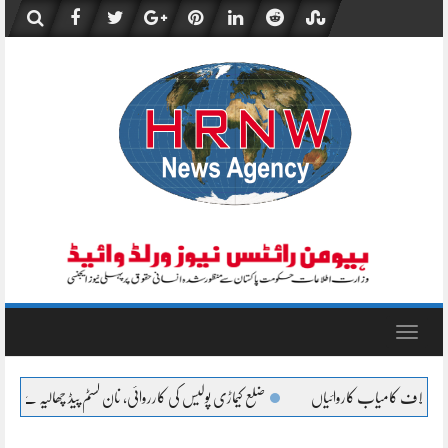
Skip
to
content
Toggle
navigation
لع کیماڑی پولیس کی کارروائی، نان کسٹم پیڈ چھالیہ سے لدی سوزوکی پکڑی گئی
تھانہ کورنگی 