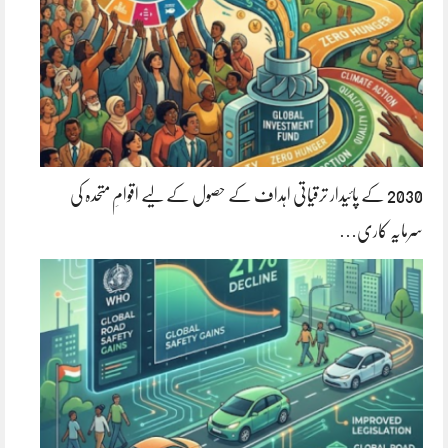
2030 کے پائیدار ترقیاتی اہداف کے حصول کے لیے اقوامِ متحدہ کی
سرمایہ کاری…