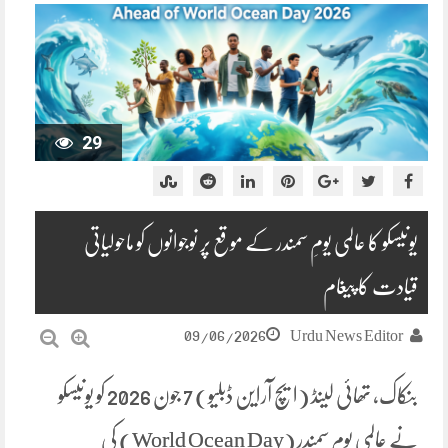
29
یونیسکو کا عالمی یومِ سمندر کے موقع پر نوجوانوں کو ماحولیاتی
قیادت کا پیغام
09/06/2026
Urdu News Editor
بنکاک، تھائی لینڈ (ایچ آراین ڈبلیو) 7 جون 2026 کو یونیسکو
نے عالمی یومِ سمندر (World Ocean Day) کی