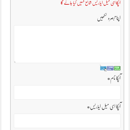
آپکا ای میل ایڈریس شائع نہیں کیا جائے گا
اپنا تبصرہ لکھیں
آپکا نام
*
آپکا ای میل ایڈریس
*