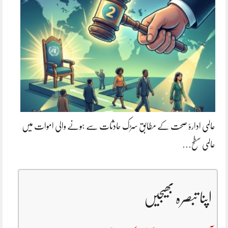
عالمی ادارۂ صحت کے مطابق سڑک حادثات سے ہونے والی اموات میں
عالمی سطح…
اپنا تبصرہ بھیجیں