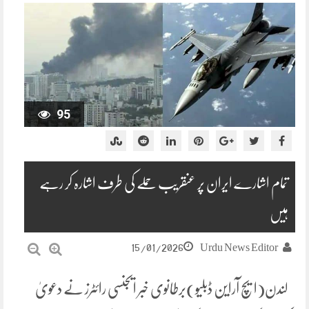
95
تمام اشارے ایران پر عنقریب حملے کی طرف اشارہ کر رہے
ہیں
15/01/2026
Urdu News Editor
لندن(ایچ آراین ڈبلیو)برطانوی خبر ایجنسی رائٹرز نے دعویٰ