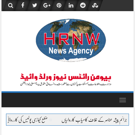
Skip
to
content
Toggle
navigation
ضلع کیماڑی پولیس کی کارروائی، نان کسٹم پیڈ چھالیہ سے لدی سوزوکی پ