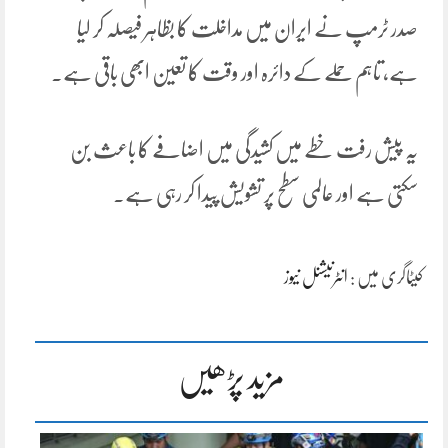
صدر ٹرمپ نے ایران میں مداخلت کا بظاہر فیصلہ کر لیا
ہے، تاہم حملے کے دائرہ اور وقت کا تعین ابھی باقی ہے۔
یہ پیش رفت خطے میں کشیدگی میں اضافے کا باعث بن
سکتی ہے اور عالمی سطح پر تشویش پیدا کر رہی ہے۔
کیٹاگری میں :
انٹرنیشنل نیوز
مزید پڑھیں