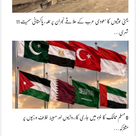
یمنی حوثیوں کا سعودی عرب کے علاقے نجران پر حملہ، پاکستانی سمیت 11
شہری…
8 مسلم ممالک کا غزہ میں جاری کارروائیوں اور مبینہ خلاف ورزیوں پر
مشترکہ…