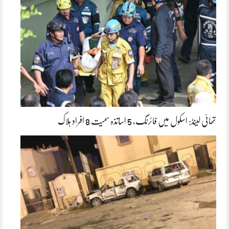
تھائی لینڈ: اسکول میں فائرنگ، 5 اساتذہ سمیت 8 افراد ہلاک