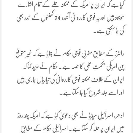
کیا ہے کہ ایران پر امریکہ کے ممکنہ حملے کے تمام اشارے
موجود ہیں اور یہ فوجی کارروائی آئندہ 24 گھنٹوں کے اندر بھی
کی جا سکتی ہے۔
رائٹرز کے مطابق مغربی فوجی حکام نے بتایا ہے کہ غیر متوقع
پن امریکی حکمت عملی کا حصہ ہے۔ حکام نے مزید کہا کہ
ایران کے خلاف ممکنہ فوجی کارروائی کی تیاریاں جاری ہیں
اور اسے جلد شروع کیا جا سکتا ہے۔
ادھر، اسرائیلی میڈیا نے بھی دعویٰ کیا ہے کہ امریکہ چند روز
میں ایران پر حملہ کر سکتا ہے۔ اسرائیلی حکام کے مطابق