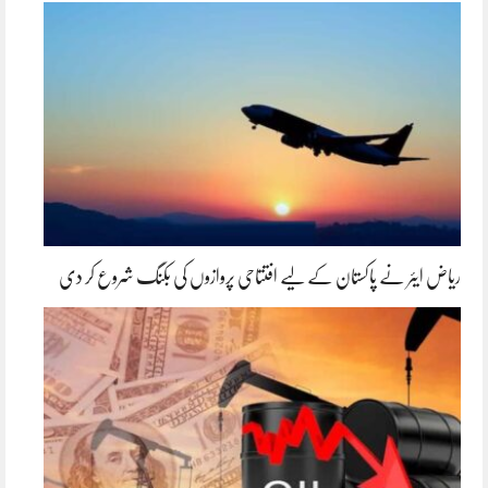
ریاض ایئر نے پاکستان کے لیے افتتاحی پروازوں کی بکنگ شروع کر دی