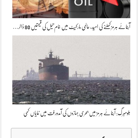
آبنائے ہرمز کھلنے کی امید، عالمی مارکیٹ میں خام تیل کی قیمتیں 80 ڈالر…
بلومبرگ: آبنائے ہرمز میں بحری جہازوں کی آمدورفت میں نمایاں کمی