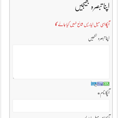
اپنا تبصرہ بھیجیں
آپکا ای میل ایڈریس شائع نہیں کیا جائے گا
اپنا تبصرہ لکھیں
آپکا نام
*