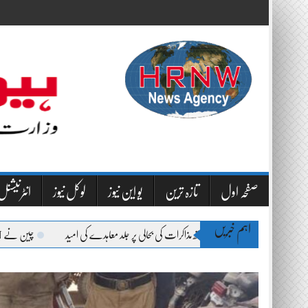
Skip
to
content
صفحہ اول
تازہ ترین
یو این نیوز
لوکل نیوز
انٹرنیشنل 
اہم خبریں
 ایران کے ساتھ مذاکرات کی بحالی پر جلد معاہدے کی امید
چین نے H-6N بمبار کی پہلی پرواز کی تصاویر جاری کر دیں، جدید میزائل صلاحیتوں کا مظاہرہ