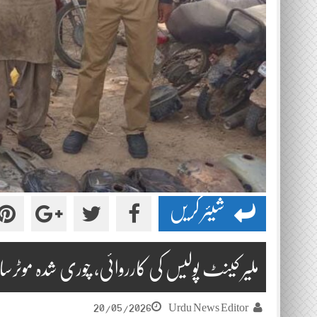
شیئر کریں
ملیر کینٹ پولیس کی کارروائی، چوری شدہ موٹرسا
20/05/2026
Urdu News Editor