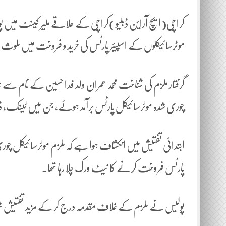
کراچی(ایچ آراین ڈبلیو)کراچی کے علاقے ملیر کینٹ میں پ
موٹرسائیکلوں کے اسپیئر پارٹس کی خرید و فروخت میں ملوث ایک
گرفتار ملزم کی شناخت محمد عمران ولد فدا حسین کے نام 
چوری شدہ موٹرسائیکل پارٹس برآمد ہوئے، جن میں ٹینک، ڈبل 
ابتدائی تفتیش میں انکشاف ہوا ہے کہ ملزم موٹرسائیکل چور
پارٹس فروخت کرنے کا نیٹ ورک چلا رہا تھا۔
پولیس نے ملزم کے خلاف مقدمہ درج کر کے مزید تفتیش