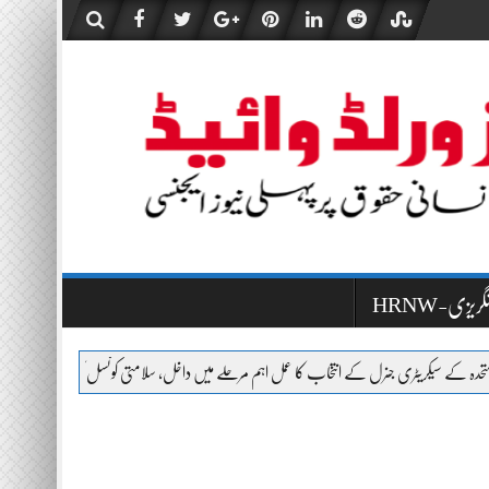
HR-انگریزی
نرل کے انتخاب کا عمل اہم مرحلے میں داخل، سلامتی کونسل کا دوسرا پول 21 اگست کو ہوگا