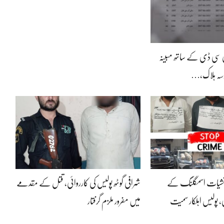
 سی ڈی کے ساتھ مبینہ
کھوسہ ہلاک،…
یں منشیات اسمگلنگ کے
شرافی گوٹھ پولیس کی کارروائی، قتل کے مقدمے
 پولیس اہلکار سمیت
میں مفرور ملزم گرفتار