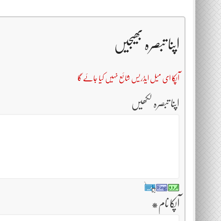
اپنا تبصرہ بھیجیں
آپکا ای میل ایڈریس شائع نہیں کیا جائے گا
اپنا تبصرہ لکھیں
آپکا نام
*