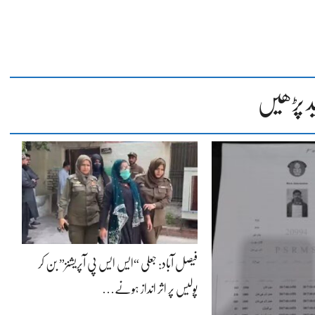
د پڑھیں
فیصل آباد: جعلی “ایس ایس پی آپریشنز” بن کر
پولیس پر اثر انداز ہونے…