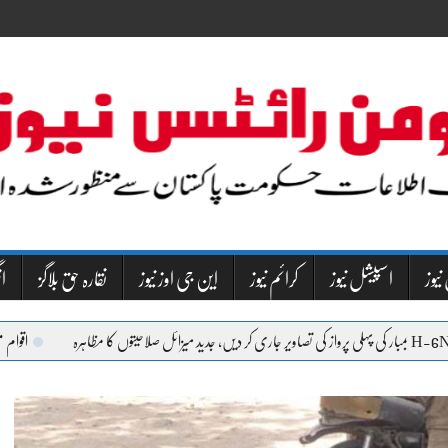
نیوز
اسپیشل نیوز
کرائم نیوز
این جی اوز نیوز
نقارہ حق بلاگز
NW
اقوام متحدہ کے سیکریٹری ج