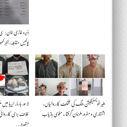
ڈیرہ غازی خان: سی
پولیس مقابلہ، اکبر 
ملیر انویسٹیگیشن ونگ کی مختلف کارروائیاں،
لاہور بارڈر ایریا م
اشتہاری و مفرور ملزمان گرفتار، مغوی بازیاب
خلاف بڑی کارروائی،
متعدد…