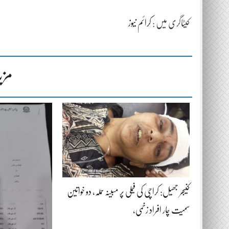
کیٹاگری میں :
کرائم نیوز
مزی
کنیجر جھیل: کراچی کی فیملی پر مبینہ حملہ، دو خواتین
سمیت چار افراد زخمی،